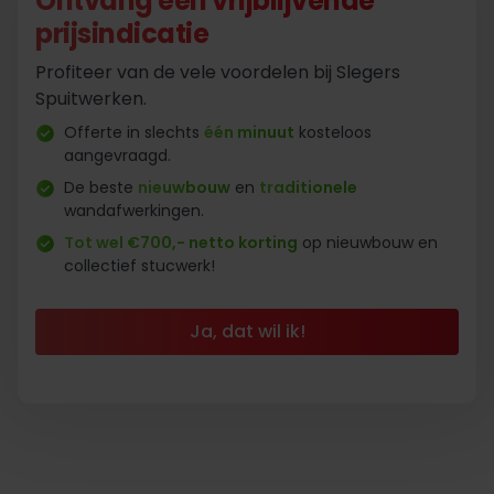
Ontvang een vrijblijvende
prijsindicatie
Profiteer van de vele voordelen bij Slegers
Spuitwerken.
Offerte in slechts
één minuut
kosteloos
aangevraagd.
De beste
nieuwbouw
en
traditionele
wandafwerkingen.
Tot wel €700,- netto korting
op nieuwbouw en
collectief stucwerk!
Ja, dat wil ik!