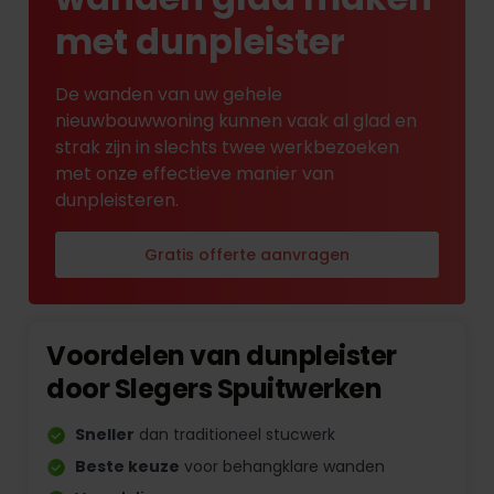
met dunpleister
De wanden van uw gehele
nieuwbouwwoning kunnen vaak al glad en
strak zijn in slechts twee werkbezoeken
met onze effectieve manier van
dunpleisteren.
Gratis offerte aanvragen
Voordelen van dunpleister
door Slegers Spuitwerken
Sneller
dan traditioneel stucwerk
Beste keuze
voor behangklare wanden