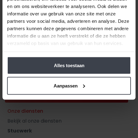
en om ons websiteverkeer te analyseren. Ook delen we
informatie over uw gebruik van onze site met onze
partners voor social media, adverteren en analyse. Deze
partners kunnen deze gegevens combineren met andere
informatie die u aan ze heeft verstrekt of die ze hebben
9.8
116 reviews
verzameld op basis van uw gebruik van hun services.
Gratis adviesgesprek
en maatwerk
offerte
100% garantie
en dekking op alle diensten.
Alles toestaan
200 m² showroom
en heerlijke koffie, kom gezellig
langs!
Aanpassen
Ontvang direct uw prijs
Onze diensten
Bekijk al onze diensten
Stucwerk