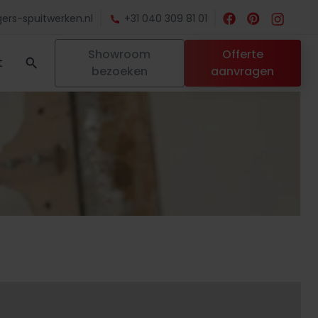
ers-spuitwerken.nl
+31 040 309 81 01
Showroom
Offerte
t
bezoeken
aanvragen