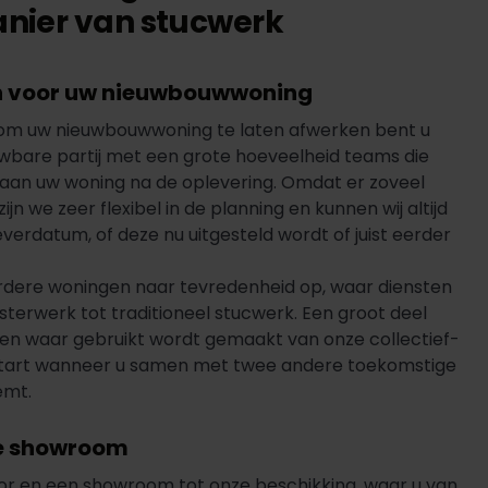
nier van stucwerk
n voor uw nieuwbouwwoning
 om uw nieuwbouwwoning te laten afwerken bent u
wbare partij met een grote hoeveelheid teams die
 aan uw woning na de oplevering. Omdat er zoveel
ijn we zeer flexibel in de planning en kunnen wij altijd
erdatum, of deze nu uitgesteld wordt of juist eerder
rdere woningen naar tevredenheid op, waar diensten
isterwerk tot traditioneel stucwerk. Een groot deel
ken waar gebruikt wordt gemaakt van onze collectief-
n start wanneer u samen met twee andere toekomstige
emt.
de showroom
or en een showroom tot onze beschikking, waar u van