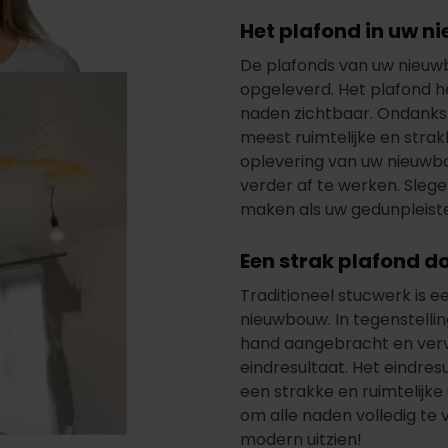
Het plafond in uw 
De plafonds van uw nieu
opgeleverd. Het plafond he
naden zichtbaar. Ondanks d
meest ruimtelijke en strak
oplevering van uw nieuwb
verder af te werken. Slege
maken als uw gedunpleist
Een strak plafond d
Traditioneel stucwerk is e
nieuwbouw. In tegenstellin
hand aangebracht en verv
eindresultaat. Het eindres
een strakke en ruimtelijke 
om alle naden volledig te
modern uitzien!