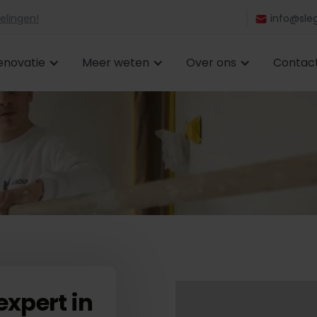
elingen!
info@sleg
enovatie
Meer weten
Over ons
Contac
expert in