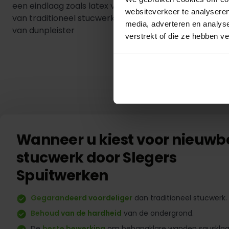
een eindlaag zoals latex verfspuiten is het verschil n
websiteverkeer te analyseren
van traditioneel stucwerk. Het enige verschil wat u za
media, adverteren en analys
van dunpleister
verstrekt of die ze hebben v
Wanneer u kiest voor nieuw
stucwerk door Slegers
Spuitwerken
Gegarandeerd voordeliger
dan traditioneel stucwerk.
Behoud van de hardheid
van de ondergrond.
De
beste bewerking
om behangklare wanden sausklaa