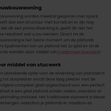
nieuwbouwwoning
wbouwwoning worden meestal gespoten met spack
eft dan een structuur met korrels en er zijn nog
at dit een prima afwerking is, geeft dit niet het
ke resultaat wat u zou wensen. Direct na de
ouwwoning is het beste moment om de plafonds
rs Spuitwerken kan uw plafond net zo glad en strak
erde wanden door middel van
traditioneel stucwerk
!
oor middel van stucwerk
en uitstekende optie voor de afwerking van plafonds in
g tot dunpleister wordt deze laag pleister met de
olgens compleet glad opgeschuurd voor een perfect
ultaat is een glad plafond zonder naden, waardoor er
uitstraling ontstaat. Het traditionele stucwerk is ideaal
 verbergen, waardoor je plafonds er naadloos en