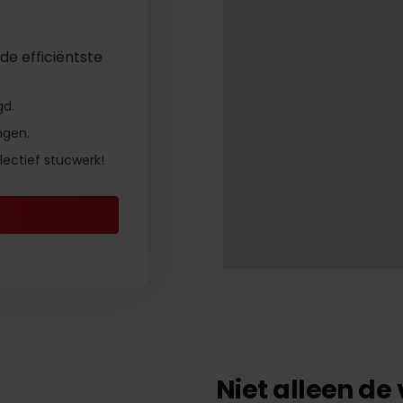
de efficiëntste
gd.
ngen.
ectief stucwerk!
Niet alleen de