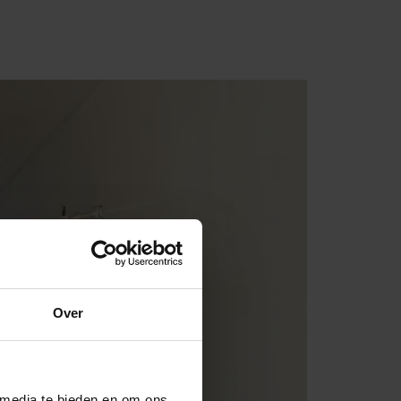
Over
 media te bieden en om ons