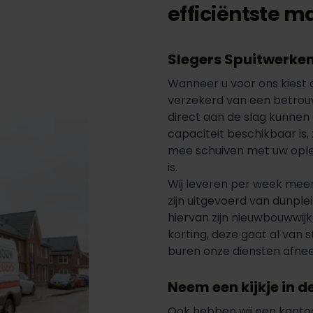
efficiëntste
ma
Slegers Spuitwerke
Wanneer u voor ons kiest
verzekerd van een betrou
direct aan de slag kunnen
capaciteit beschikbaar is, z
mee schuiven met uw oplev
is.
Wij leveren per week mee
zijn uitgevoerd van dunple
hiervan zijn nieuwbouwwij
korting, deze gaat al va
buren onze diensten afne
Neem een kijkje in 
Ook hebben wij een kanto