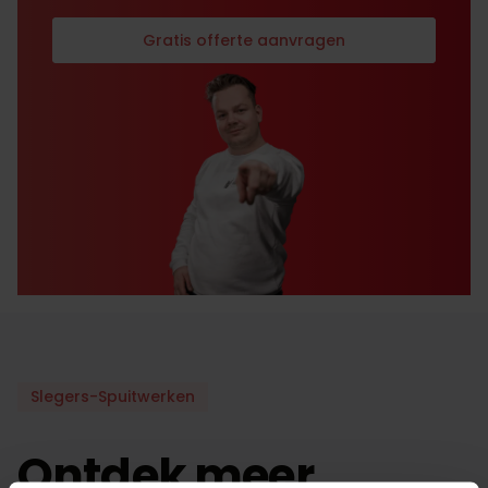
Gratis offerte aanvragen
Slegers-Spuitwerken
Ontdek meer