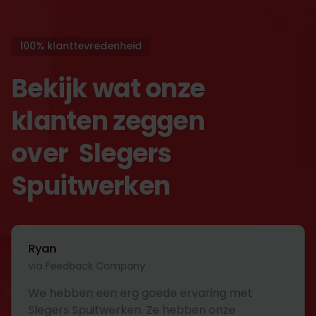
100% klanttevredenheid
Bekijk wat onze
klanten zeggen
over Slegers
Spuitwerken
Ryan
via Feedback Company
We hebben een erg goede ervaring met
Slegers Spuitwerken. Ze hebben onze