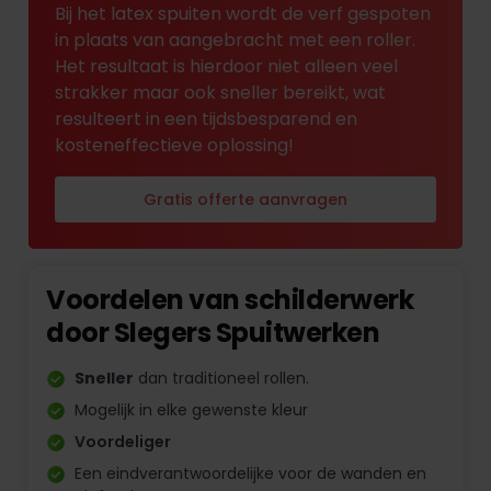
Bij het latex spuiten wordt de verf gespoten
in plaats van aangebracht met een roller.
Het resultaat is hierdoor niet alleen veel
strakker maar ook sneller bereikt, wat
resulteert in een tijdsbesparend en
kosteneffectieve oplossing!
Gratis offerte aanvragen
Voordelen van schilderwerk
door Slegers Spuitwerken
Sneller
dan traditioneel rollen.
Mogelijk in elke gewenste kleur
Voordeliger
Een eindverantwoordelijke voor de wanden en