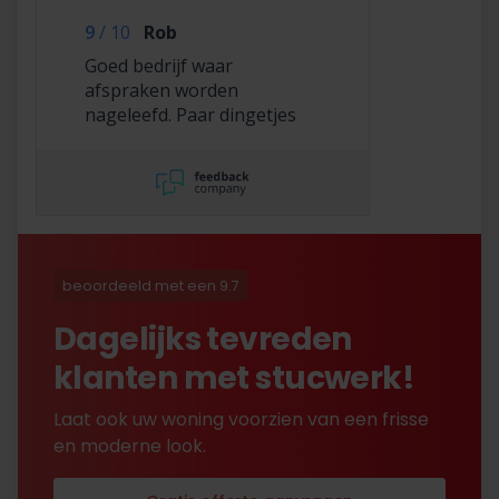
9
/
10
Rob
Goed bedrijf waar
afspraken worden
nageleefd. Paar dingetjes
mis maar zelf opgelost en
korting gekregen. Duurde
lang eer ik de sleutel
opgestuurd terug kreeg
met excuses , maar na
uitvoerig contact met Nick
is alles toch na
beoordeeld met een 9.7
tevredenheid opgelost.
Dagelijks tevreden
klanten met stucwerk!
Laat ook uw woning voorzien van een frisse
en moderne look.