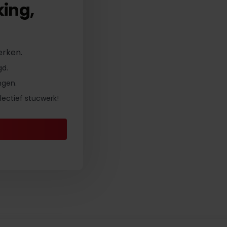
ing,
erken.
gd.
ngen.
ectief stucwerk!