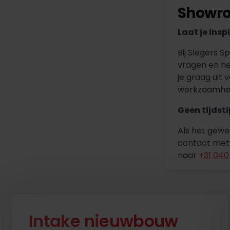
Showro
Laat je insp
Bij Slegers 
vragen en he
je graag uit
werkzaamhede
Geen tijdst
Als het gewe
contact met
naar
+31 040 
Intake nieuwbouw