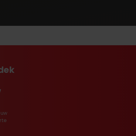
tdek
w
 uw
rte