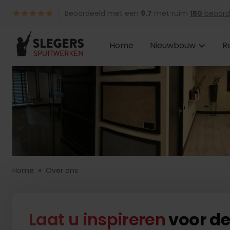
Beoordeeld met een
9.7
met ruim
150
beoord
Home
Nieuwbouw
R
»
Home
Over ons
Laat u inspireren
voor de