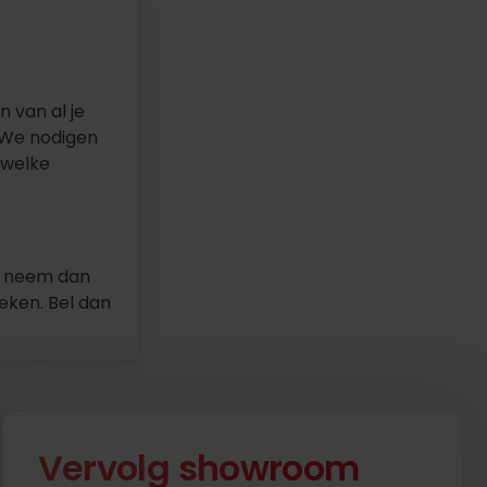
 van al je
. We nodigen
 welke
a, neem dan
ken. Bel dan
Vervolg showroom