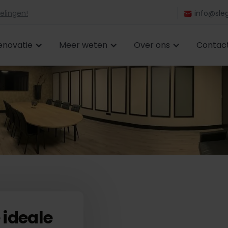
elingen!
info@sleg
enovatie
Meer weten
Over ons
Contac
 ideale