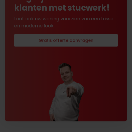
klanten met stucwerk!
Laat ook uw woning voorzien van een frisse
en moderne look.
Gratis offerte aanvragen