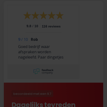
/
9.8
10
116 reviews
9
/
10
Rob
Goed bedrijf waar
afspraken worden
nageleefd. Paar dingetjes
mis maar zelf opgelost en
korting gekregen. Duurde
lang eer ik de sleutel
opgestuurd terug kreeg
met excuses , maar na
uitvoerig contact met Nick
is alles toch na
beoordeeld met een 9.7
tevredenheid opgelost.
Dagelijks tevreden