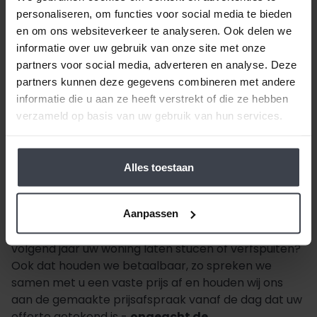
- zondag: 10.00 uur - 17.00 uur.
personaliseren, om functies voor social media te bieden
Contactgegevens Slegers
en om ons websiteverkeer te analyseren. Ook delen we
Spuitwerken
informatie over uw gebruik van onze site met onze
partners voor social media, adverteren en analyse. Deze
De Dintel 8, 5684 PS, Best
partners kunnen deze gegevens combineren met andere
informatie die u aan ze heeft verstrekt of die ze hebben
+31 040 309 81 01
verzameld op basis van uw gebruik van hun services.
info@slegers-spuitwerken.nl
Alles toestaan
Beste klant, wanneer alles duurder wordt,
houden
wij de prijzen laag.
Daarom zijn al onze extra
Aanpassen
services gratis of goed betaalbaar. Wilt u pas
volgend jaar uw woning laten stucen of verfspuiten?
Ook dat houden we betaalbaar, zo spreken we
samen met u een vaste prijs af en houden wij ons
aan de gemaakte prijsafspraak vanaf de dag dat uw
offerte getekend is -
ongeacht de