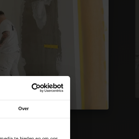
Over
 media te bieden en om ons