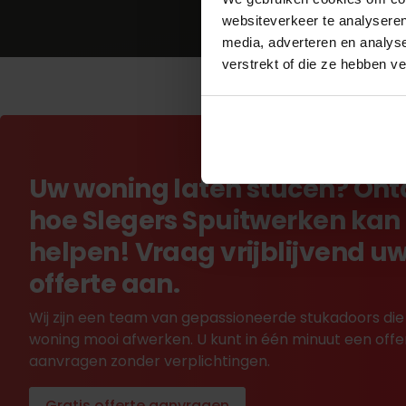
websiteverkeer te analyseren
media, adverteren en analys
verstrekt of die ze hebben v
Uw woning laten stucen? On
hoe Slegers Spuitwerken kan
helpen! Vraag vrijblijvend u
offerte aan.
Wij zijn een team van gepassioneerde stukadoors die
woning mooi afwerken. U kunt in één minuut een offe
aanvragen zonder verplichtingen.
Gratis offerte aanvragen