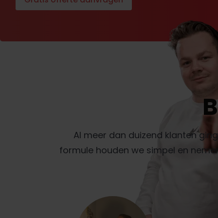
B
Al meer dan duizend klanten gin
formule houden we simpel en nemen w