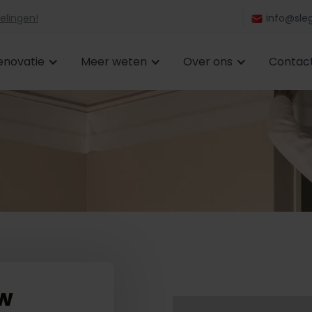
elingen!
info@sleg
enovatie
Meer weten
Over ons
Contac
uw