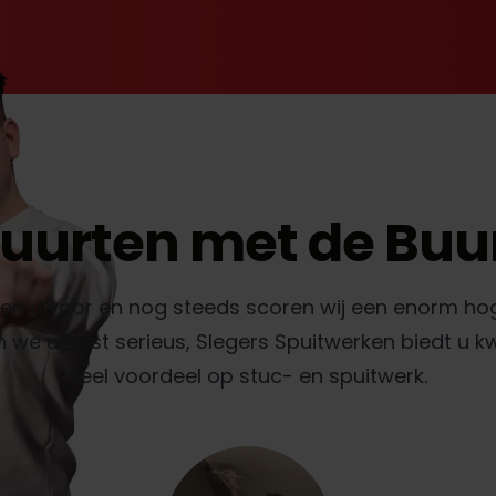
uurten met de Buu
gen u voor en nog steeds scoren wij een enorm ho
e uiterst serieus, Slegers Spuitwerken biedt u k
veel voordeel op stuc- en spuitwerk.