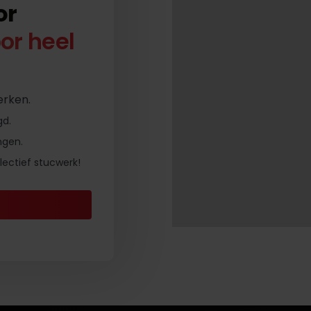
or
or heel
erken.
gd.
ngen.
ectief stucwerk!