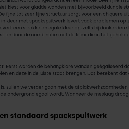
machinaal wordt aangebracht en een mooie, zeer fijne stru
 niet kiest voor gladde wanden met bijvoorbeeld dunpleis
e fijne tot zeer fijne structuur zorgt voor een chiquere ui
en in kleur met spackspuitwerk levert vaak problemen op z
vert een strakke en egale kleur op, zelfs bij donkerdere 
t en door de combinatie met de kleur die in het gehele p
oduct. Eerst worden de behangklare wanden geëgaliseerd 
len en deze in de juiste staat brengen. Dat betekent da
at is, zullen we verder gaan met de afplakwerkzaamhede
 de ondergrond egaal wordt. Wanneer de meslaag droog i
 en standaard spackspuitwerk