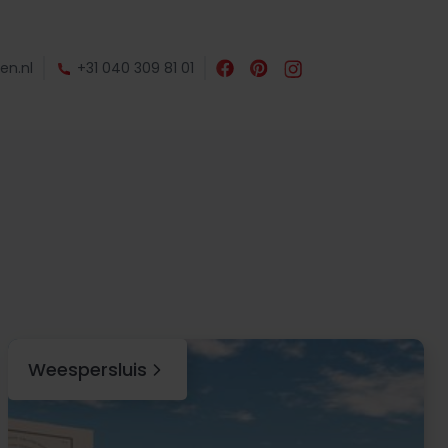
en.nl
+31 040 309 81 01
Weespersluis