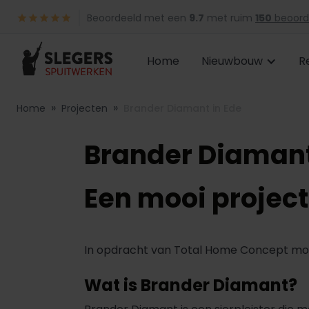
Beoordeeld met een
9.7
met ruim
150
beoord
Home
Nieuwbouw
R
»
»
Home
Projecten
Brander Diamant in Ede
Brander Diamant
Een mooi project
In opdracht van Total Home Concept mo
Wat is Brander Diamant?