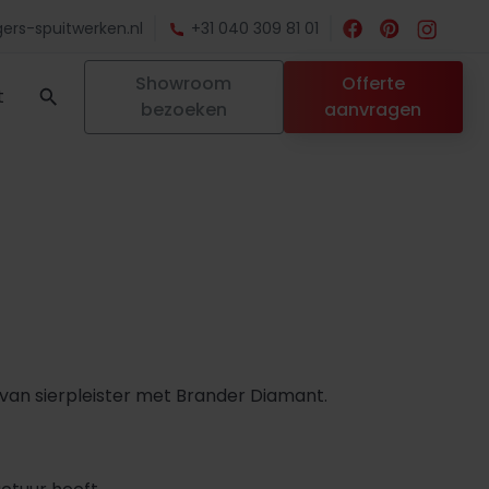
ers-spuitwerken.nl
+31 040 309 81 01
Showroom
Offerte
t
bezoeken
aanvragen
n sierpleister met Brander Diamant.