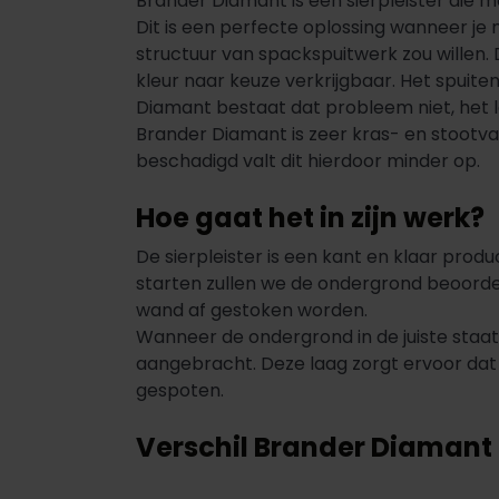
Brander Diamant is een sierpleister die 
Dit is een perfecte oplossing wanneer je
structuur van spackspuitwerk zou willen. D
kleur naar keuze verkrijgbaar. Het spuit
Diamant bestaat dat probleem niet, het le
Brander Diamant is zeer kras- en stootvas
beschadigd valt dit hierdoor minder op.
Hoe gaat het in zijn werk?
De sierpleister is een kant en klaar pr
starten zullen we de ondergrond beoorde
wand af gestoken worden.
Wanneer de ondergrond in de juiste sta
aangebracht. Deze laag zorgt ervoor dat
gespoten.
Verschil Brander Diamant