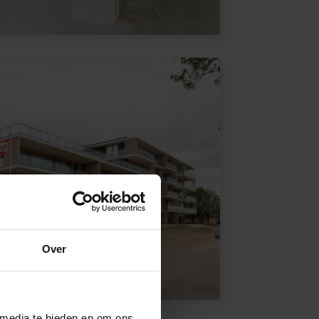
Over
 media te bieden en om ons