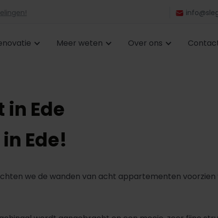
elingen!
info@sleg
enovatie
Meer weten
Over ons
Contac
 in Ede
 in Ede!
chten we de wanden van acht appartementen voorzien va