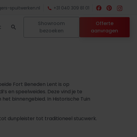
ers-spuitwerken.nl
+31 040 309 81 01
Showroom
Offerte
t
bezoeken
aanvragen
oeide Fort Beneden Lent is op
i’s en speelweides. Deze vind je te
het binnengebied. In Historische Tuin
t dunpleister tot traditioneel stucwerk.