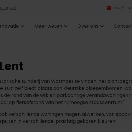
elingen!
info@sleg
enovatie
Meer weten
Over ons
Contac
 Lent
istorische tuinderij van Warmoes te vinden, het dichtbegr
 Tuin zelf biedt plaats aan kleurrijke bloesembomen, wad
s de rand van de wijk en parkachtige verandawoningen in 
maal op fietsafstand van het Nijmeegse stadscentrum."
 ook verschillende woningen mogen afwerken, van spack to
uiten in verschillende, prachtig gekozen kleuren!