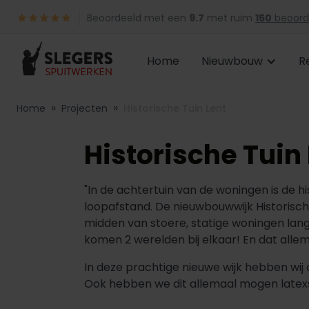
Beoordeeld met een
9.7
met ruim
150
beoord
Home
Nieuwbouw
R
»
»
Home
Projecten
Historische Tuin Lent
Historische Tuin
"In de achtertuin van de woningen is de h
loopafstand. De nieuwbouwwijk Historische
midden van stoere, statige woningen lang
komen 2 werelden bij elkaar! En dat alle
In deze prachtige nieuwe wijk hebben wij
Ook hebben we dit allemaal mogen latexsp