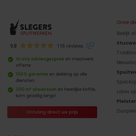
Onze di
Bekijk a
Stucwe
9.8
116 reviews
Traditi
Gratis adviesgesprek
en maatwerk
Nieuwb
offerte
Spuitw
100% garantie
en dekking op alle
diensten.
Spacksp
200 m² showroom
en heerlijke koffie,
Latex sp
kom gezellig langs!
Pleiste
Dunplei
Ontvang direct uw prijs