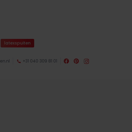
latexspuiten
en.nl
+31 040 309 81 01