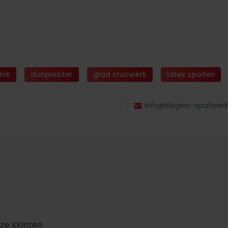
erk
dunpleister
glad stucwerk
latex spuiten
info@slegers-spuitwerk
ze klanten.