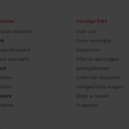
ensten
Handige links
l onze diensten
Over ons
rk
Onze werkwijze
oneel stucwerk
Showroom
ouw stucwerk
Offerte aanvragen
erk
Werkgebieden
uiten
Collectief stucwerk
uiten
Veelgestelde vragen
rwerk
Blogs & nieuws
steren
Projecten