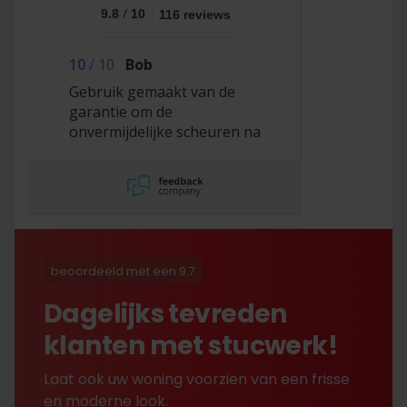
/
9.8
10
116 reviews
10
/
10
Bob
Gebruik gemaakt van de
garantie om de
onvermijdelijke scheuren na
2,5 jaar te laten repareren
en dat hebben ze super
netjes gedaan!
beoordeeld met een 9.7
Dagelijks tevreden
klanten met stucwerk!
Laat ook uw woning voorzien van een frisse
en moderne look.