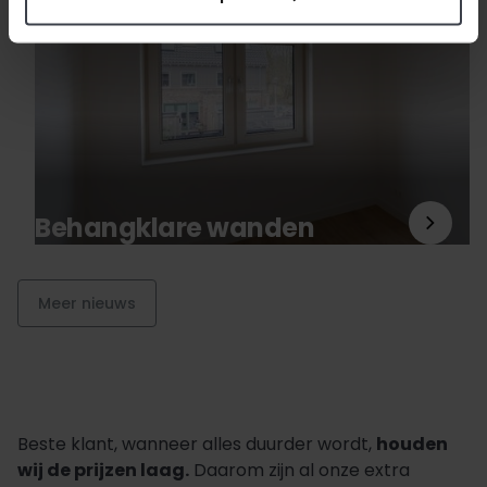
Behangklare wanden
Meer nieuws
Beste klant, wanneer alles duurder wordt,
houden
wij de prijzen laag.
Daarom zijn al onze extra