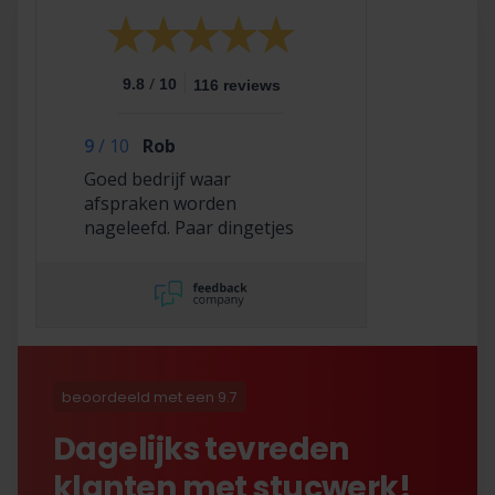
/
9.8
10
116 reviews
9
/
10
Rob
Goed bedrijf waar
afspraken worden
nageleefd. Paar dingetjes
mis maar zelf opgelost en
korting gekregen. Duurde
lang eer ik de sleutel
opgestuurd terug kreeg
met excuses , maar na
uitvoerig contact met Nick
is alles toch na
beoordeeld met een 9.7
tevredenheid opgelost.
Dagelijks tevreden
klanten met stucwerk!