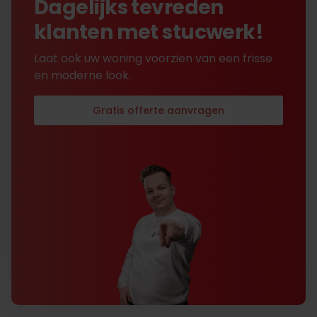
Dagelijks tevreden
klanten met stucwerk!
Laat ook uw woning voorzien van een frisse
en moderne look.
Gratis offerte aanvragen