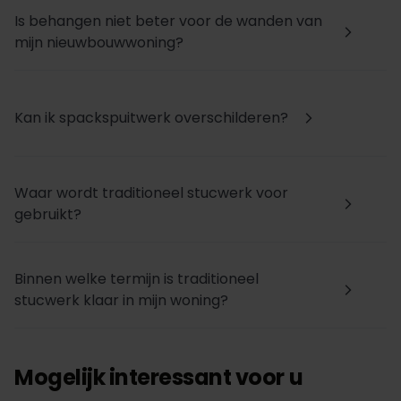
Is behangen niet beter voor de wanden van
arrow_forward_ios
mijn nieuwbouwwoning?
Kan ik spackspuitwerk overschilderen?
arrow_forward_ios
Waar wordt traditioneel stucwerk voor
arrow_forward_ios
gebruikt?
Binnen welke termijn is traditioneel
arrow_forward_ios
stucwerk klaar in mijn woning?
Mogelijk interessant voor u