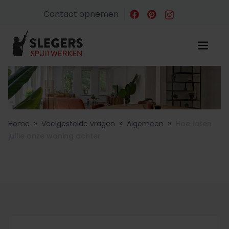
Contact opnemen
»
»
»
Home
Veelgestelde vragen
Algemeen
Hoe laten
jullie onze woning achter