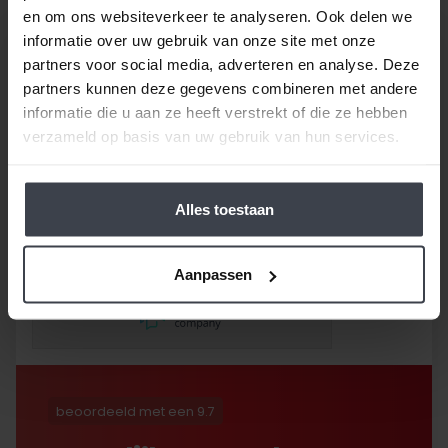
en om ons websiteverkeer te analyseren. Ook delen we
informatie over uw gebruik van onze site met onze
partners voor social media, adverteren en analyse. Deze
partners kunnen deze gegevens combineren met andere
informatie die u aan ze heeft verstrekt of die ze hebben
/
9.8
10
116 reviews
verzameld op basis van uw gebruik van hun services.
9
/
10
Rob
Alles toestaan
Goed bedrijf waar
afspraken worden
nageleefd. Paar dingetjes
Aanpassen
mis maar zelf opgelost en
korting gekregen. Duurde
lang eer ik de sleutel
opgestuurd terug kreeg
met excuses , maar na
uitvoerig contact met Nick
is alles toch na
beoordeeld met een 9.7
tevredenheid opgelost.