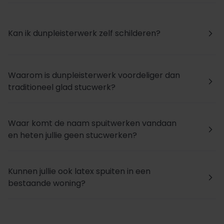
Kan ik dunpleisterwerk zelf schilderen?
arrow_forward_ios
Waarom is dunpleisterwerk voordeliger dan
arrow_forward_ios
traditioneel glad stucwerk?
Waar komt de naam spuitwerken vandaan
arrow_forward_ios
en heten jullie geen stucwerken?
Kunnen jullie ook latex spuiten in een
arrow_forward_ios
bestaande woning?