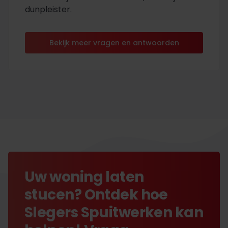
dunpleister.
Bekijk meer vragen en antwoorden
Uw woning laten
stucen? Ontdek hoe
Slegers Spuitwerken kan