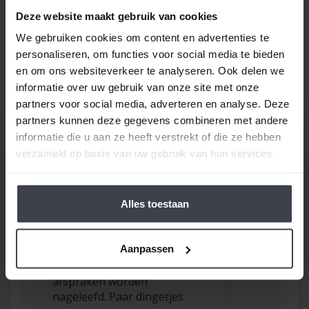
of aannemers
. Op zoek naar nóg meer gemak voor
Deze website maakt gebruik van cookies
een goede prijs, laat dan je stucwerk, pleisterwerk of
We gebruiken cookies om content en advertenties te
spuitwerk voordelig op maat inmeten en realiseren.
personaliseren, om functies voor social media te bieden
Gewoon bij u thuis, voor een echte Slegers
en om ons websiteverkeer te analyseren. Ook delen we
Spuitwerken prijs.
informatie over uw gebruik van onze site met onze
partners voor social media, adverteren en analyse. Deze
partners kunnen deze gegevens combineren met andere
informatie die u aan ze heeft verstrekt of die ze hebben
verzameld op basis van uw gebruik van hun services.
Alles toestaan
/
9.8
10
116 reviews
9
/
10
Rob
Aanpassen
Goed bedrijf waar
afspraken worden
nageleefd. Paar dingetjes