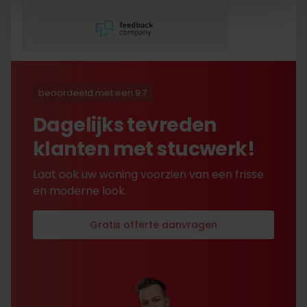
mis maar zelf opgelost en
korting gekregen. Duurde
lang eer ik de sleutel
opgestuurd terug kreeg
met excuses , maar na
uitvoerig contact met Nick
is alles toch na
beoordeeld met een 9.7
tevredenheid opgelost.
Dagelijks tevreden
klanten met stucwerk!
Laat ook uw woning voorzien van een frisse
en moderne look.
Gratis offerte aanvragen