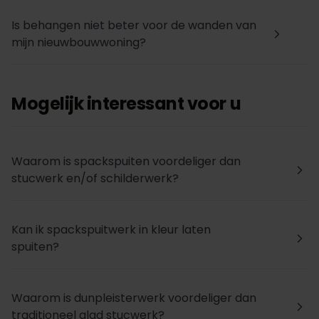
Is behangen niet beter voor de wanden van
arrow_forward_ios
mijn nieuwbouwwoning?
Mogelijk interessant voor u
Waarom is spackspuiten voordeliger dan
arrow_forward_ios
stucwerk en/of schilderwerk?
Kan ik spackspuitwerk in kleur laten
arrow_forward_ios
spuiten?
Waarom is dunpleisterwerk voordeliger dan
arrow_forward_ios
traditioneel glad stucwerk?