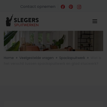
Contact opnemen
»
»
»
Home
Veelgestelde vragen
Spackspuitwerk
Wat is
het verschil tussen spackspuitwerk en glad stucwerk?