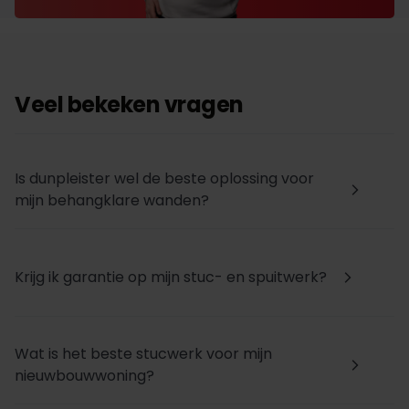
Veel bekeken vragen
Is dunpleister wel de beste oplossing voor
arrow_forward_ios
mijn behangklare wanden?
Krijg ik garantie op mijn stuc- en spuitwerk?
arrow_forward_ios
Wat is het beste stucwerk voor mijn
arrow_forward_ios
nieuwbouwwoning?