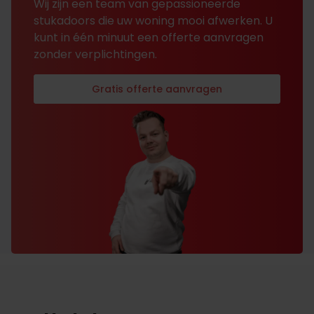
Wij zijn een team van gepassioneerde
stukadoors die uw woning mooi afwerken. U
kunt in één minuut een offerte aanvragen
zonder verplichtingen.
Gratis offerte aanvragen