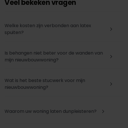
Veel bekeken vragen
Welke kosten zijn verbonden aan latex
arrow_forward_ios
spuiten?
Is behangen niet beter voor de wanden van
arrow_forward_ios
mijn nieuwbouwwoning?
Wat is het beste stucwerk voor mijn
arrow_forward_ios
nieuwbouwwoning?
Waarom uw woning laten dunpleisteren?
arrow_forward_ios