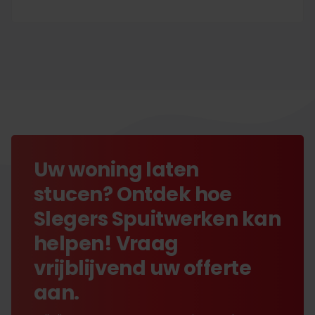
Uw woning laten
stucen? Ontdek hoe
Slegers Spuitwerken kan
helpen! Vraag
vrijblijvend uw offerte
aan.