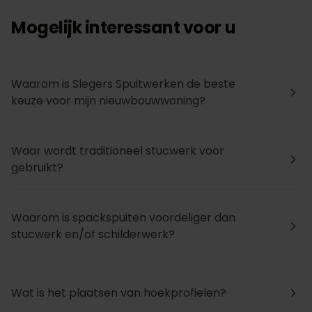
Mogelijk interessant voor u
Waarom is Slegers Spuitwerken de beste
arrow_forward_ios
keuze voor mijn nieuwbouwwoning?
Waar wordt traditioneel stucwerk voor
arrow_forward_ios
gebruikt?
Waarom is spackspuiten voordeliger dan
arrow_forward_ios
stucwerk en/of schilderwerk?
Wat is het plaatsen van hoekprofielen?
arrow_forward_ios