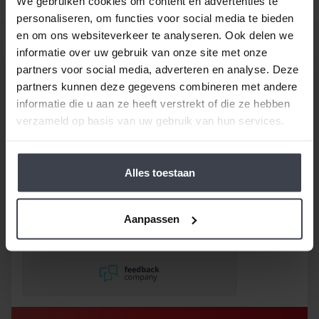
Spuitwerken prijs.
We gebruiken cookies om content en advertenties te
personaliseren, om functies voor social media te bieden
en om ons websiteverkeer te analyseren. Ook delen we
informatie over uw gebruik van onze site met onze
partners voor social media, adverteren en analyse. Deze
partners kunnen deze gegevens combineren met andere
informatie die u aan ze heeft verstrekt of die ze hebben
verzameld op basis van uw gebruik van hun services.
/
9.8
10
116 reviews
Alles toestaan
10
/
10
Bob
Gebruik gemaakt van de
garantie om de
Aanpassen
onvermijdelijke scheuren na
2,5 jaar te laten repareren
en dat hebben ze super
netjes gedaan!