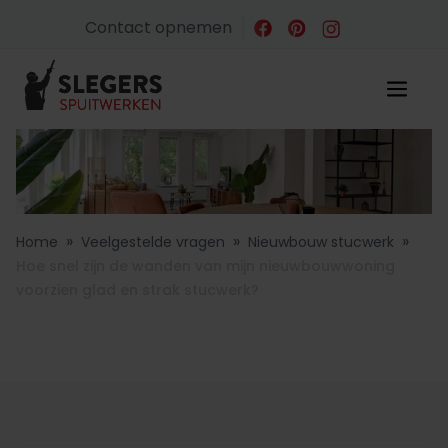
Contact opnemen
»
»
»
Home
Veelgestelde vragen
Nieuwbouw stucwerk
Hoe snel zijn de wanden van mijn nieuwbouwwoning
voorzien glad en strak stucwerk?