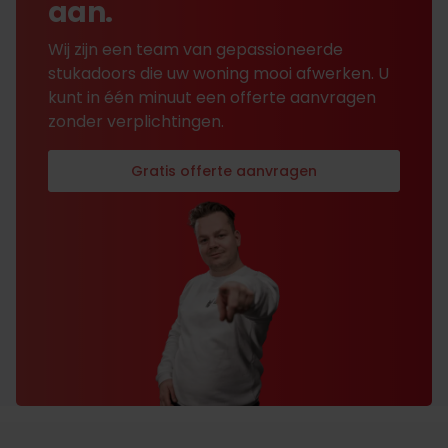
aan.
Wij zijn een team van gepassioneerde
stukadoors die uw woning mooi afwerken. U
kunt in één minuut een offerte aanvragen
zonder verplichtingen.
Gratis offerte aanvragen