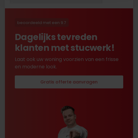
opgestuurd terug kreeg
met excuses , maar na
uitvoerig contact met Nick
is alles toch na
beoordeeld met een 9.7
tevredenheid opgelost.
Dagelijks tevreden
klanten met stucwerk!
Laat ook uw woning voorzien van een frisse
en moderne look.
Gratis offerte aanvragen