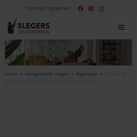
Contact opnemen
»
»
»
Home
Veelgestelde vragen
Algemeen
Stucen en
spuiten jullie ook bestaande woningen?