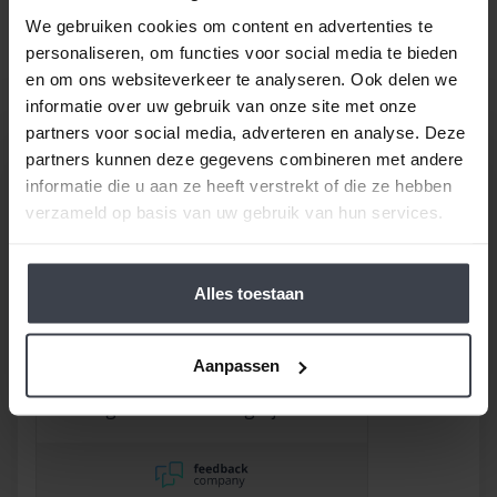
Gewoon bij u thuis, voor een echte Slegers
We gebruiken cookies om content en advertenties te
Spuitwerken prijs.
personaliseren, om functies voor social media te bieden
en om ons websiteverkeer te analyseren. Ook delen we
informatie over uw gebruik van onze site met onze
partners voor social media, adverteren en analyse. Deze
partners kunnen deze gegevens combineren met andere
informatie die u aan ze heeft verstrekt of die ze hebben
verzameld op basis van uw gebruik van hun services.
/
9.8
10
116 reviews
Alles toestaan
9
/
10
Rob
Goed bedrijf waar
Aanpassen
afspraken worden
nageleefd. Paar dingetjes
mis maar zelf opgelost en
korting gekregen. Duurde
lang eer ik de sleutel