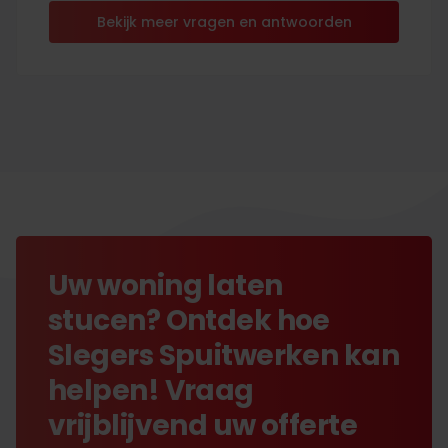
Bekijk meer vragen en antwoorden
Uw woning laten
stucen? Ontdek hoe
Slegers Spuitwerken kan
helpen! Vraag
vrijblijvend uw offerte