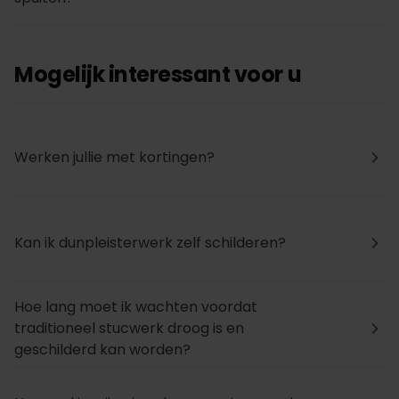
Mogelijk interessant voor u
Werken jullie met kortingen?
arrow_forward_ios
Kan ik dunpleisterwerk zelf schilderen?
arrow_forward_ios
Hoe lang moet ik wachten voordat
traditioneel stucwerk droog is en
arrow_forward_ios
geschilderd kan worden?