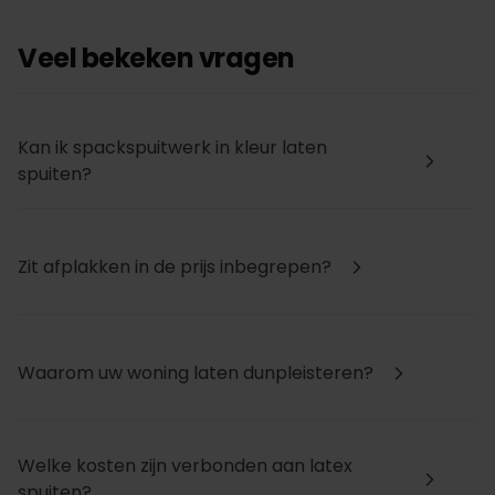
Veel bekeken vragen
Kan ik spackspuitwerk in kleur laten
arrow_forward_ios
spuiten?
Zit afplakken in de prijs inbegrepen?
arrow_forward_ios
Waarom uw woning laten dunpleisteren?
arrow_forward_ios
Welke kosten zijn verbonden aan latex
arrow_forward_ios
spuiten?