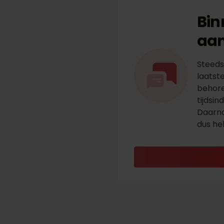
Bin
aan
Steeds
laatst
behore
tijdsin
Daarna
dus he