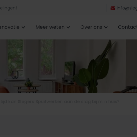
elingen!
info@sleg
enovatie
Meer weten
Over ons
Contac
tijd kan Slegers Spuitwerken aan de slag bij mijn huis?