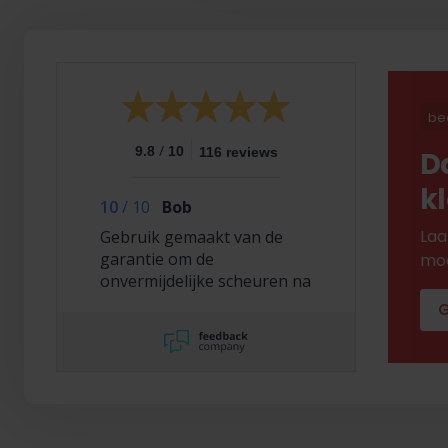
be
/
9.8
10
116 reviews
D
k
10
/
10
Bob
Laa
Gebruik gemaakt van de
garantie om de
mod
onvermijdelijke scheuren na
2,5 jaar te laten repareren
G
en dat hebben ze super
netjes gedaan!