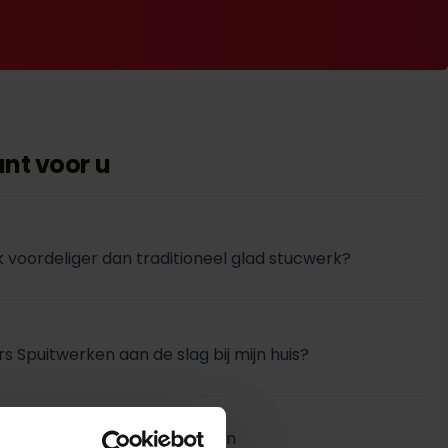
ant voor u
 voordeliger dan traditioneel glad stucwerk?
rs Spuitwerken aan de slag bij mijn huis?
rken de beste keuze voor mijn