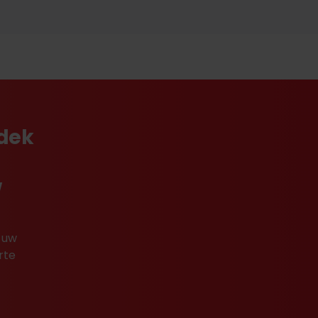
tdek
w
 uw
rte