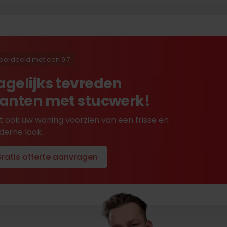
oordeeld met een 9.7
agelijks tevreden
lanten met stucwerk!
t ook uw woning voorzien van een frisse en
erne look.
ratis offerte aanvragen