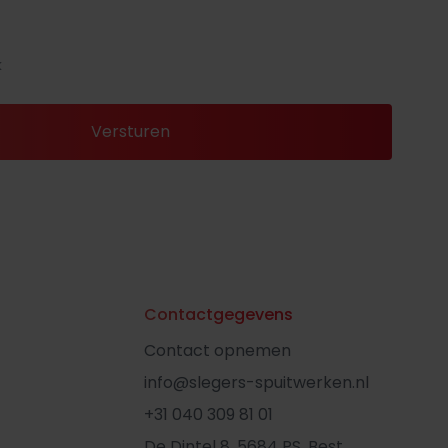
k
Contactgegevens
Contact opnemen
info@slegers-spuitwerken.nl
+31 040 309 81 01
De Dintel 8, 5684 PS, Best