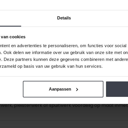
arrow_forward_ios
nieuwbouwwoning?
Details
Hoe snel is mijn nieuwbou
arrow_forward_ios
 van cookies
ent en advertenties te personaliseren, om functies voor social
. Ook delen we informatie over uw gebruik van onze site met on
e. Deze partners kunnen deze gegevens combineren met andere i
erzameld op basis van uw gebruik van hun services.
de prijzen laag.
Daarom zijn al onze extra services grati
Aanpassen
Ook dat houden we betaalbaar, zo spreken we samen met u
getekend is -
ongeacht de prijsverhogingen van conc
werk, pleisterwerk of spuitwerk voordelig op maat inmete