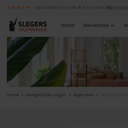
Beoordeeld met een
9.7
met ruim
150
beoord
Home
Nieuwbouw
R
»
»
»
Home
Veelgestelde vragen
Algemeen
Hoe bepalen j