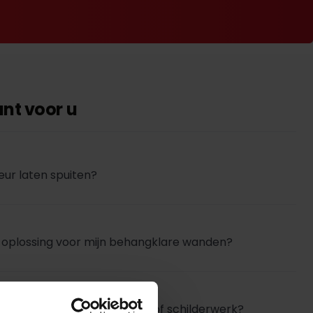
ant voor u
eur laten spuiten?
e oplossing voor mijn behangklare wanden?
ordeliger dan stucwerk en/of schilderwerk?