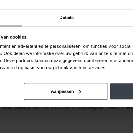
Details
Hoe snel is mijn nieuwbou
arrow_forward_ios
 van cookies
ent en advertenties te personaliseren, om functies voor social
. Ook delen we informatie over uw gebruik van onze site met on
e. Deze partners kunnen deze gegevens combineren met andere i
erzameld op basis van uw gebruik van hun services.
de prijzen laag.
Daarom zijn al onze extra services grati
Aanpassen
Ook dat houden we betaalbaar, zo spreken we samen met u
getekend is -
ongeacht de prijsverhogingen van conc
werk, pleisterwerk of spuitwerk voordelig op maat inmete