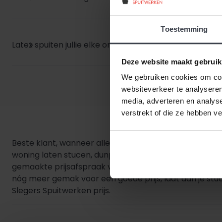
Toestemming
Latex spuiten jullie elke ondergrond?
arrow_forward_ios
Deze website maakt gebruik
We gebruiken cookies om cont
websiteverkeer te analyseren
media, adverteren en analys
verstrekt of die ze hebben v
Beste klant, wanneer alles duurder wordt,
houden wij 
woning laten stucen, dunpleisteren of latexspuiten? 
gemaakte prijsafspraak vanaf de dag dat uw offerte 
nóg meer gemak voor een goede prijs, laat dan je stuc
Slegers Spuitwerken prijs.