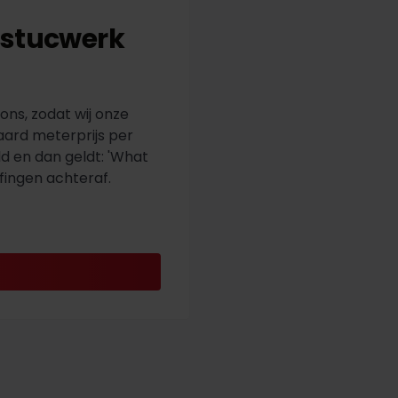
t stucwerk
ns, zodat wij onze
aard meterprijs per
ld en dan geldt: 'What
fingen achteraf.