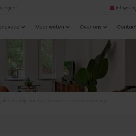
elingen!
info@sleg
enovatie
Meer weten
Over ons
Contac
ullie de prijs van het stucwerk van onze woning?