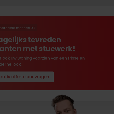
oordeeld met een 9.7
agelijks tevreden
lanten met stucwerk!
t ook uw woning voorzien van een frisse en
erne look.
ratis offerte aanvragen