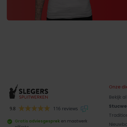
Onze di
Bekijk a
Stucwe
9.8
116 reviews
Traditi
Gratis adviesgesprek
en maatwerk
Nieuwb
offerte