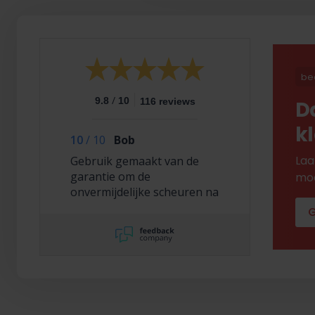
be
/
9.8
10
116 reviews
D
k
10
/
10
Bob
Laa
Gebruik gemaakt van de
garantie om de
mod
onvermijdelijke scheuren na
2,5 jaar te laten repareren
G
en dat hebben ze super
netjes gedaan!