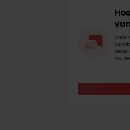
Hoe
van
Onze v
calcul
dienst 
you se