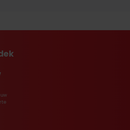
tdek
w
 uw
rte