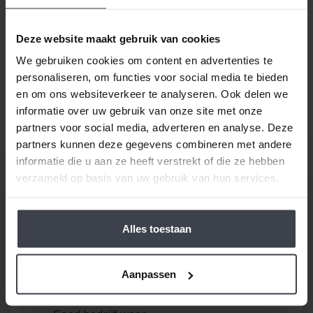
houden wij ons aan de gemaakte prijsafspraak vanaf
de dag dat uw offerte getekend is -
ongeacht de
prijsverhogingen van concurrenten, materialen
Deze website maakt gebruik van cookies
of aannemers
. Op zoek naar nóg meer gemak voor
We gebruiken cookies om content en advertenties te
een goede prijs, laat dan je stucwerk, pleisterwerk of
personaliseren, om functies voor social media te bieden
spuitwerk voordelig op maat inmeten en realiseren.
en om ons websiteverkeer te analyseren. Ook delen we
Gewoon bij u thuis, voor een echte Slegers
informatie over uw gebruik van onze site met onze
Spuitwerken prijs.
partners voor social media, adverteren en analyse. Deze
partners kunnen deze gegevens combineren met andere
informatie die u aan ze heeft verstrekt of die ze hebben
verzameld op basis van uw gebruik van hun services.
Alles toestaan
/
9.8
10
116 reviews
Aanpassen
9
/
10
Rob