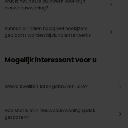
Wat is het beste stucwerk voor mijn
arrow_forward_ios
nieuwbouwwoning?
Kunnen er indien nodig wel hoekijzers
arrow_forward_ios
geplaatst worden bij dunpleisterwerk?
Mogelijk interessant voor u
Welke kwaliteit latex gebruiken jullie?
arrow_forward_ios
Hoe snel is mijn nieuwbouwwoning spack
arrow_forward_ios
gespoten?