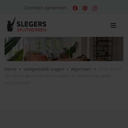
Contact opnemen
»
»
»
Home
Veelgestelde vragen
Algemeen
Waar komt
de naam spuitwerken vandaan en heten jullie geen
stucwerken?