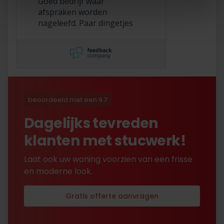
Goed bedrijf waar
afspraken worden
nageleefd. Paar dingetjes
mis maar zelf opgelost en
korting gekregen. Duurde
lang eer ik de sleutel
opgestuurd terug kreeg
met excuses , maar na
uitvoerig contact met Nick
is alles toch na
beoordeeld met een 9.7
tevredenheid opgelost.
Dagelijks tevreden
klanten met stucwerk!
Laat ook uw woning voorzien van een frisse
en moderne look.
Gratis offerte aanvragen