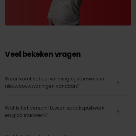
Veel bekeken vragen
Waar komt scheurvorming bij stucwerk in
arrow_forward_ios
nieuwbouwwoningen vandaan?
Wat is het verschil tussen spackspuitwerk
arrow_forward_ios
en glad stucwerk?