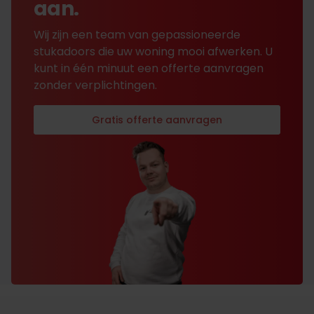
aan.
Wij zijn een team van gepassioneerde
stukadoors die uw woning mooi afwerken. U
kunt in één minuut een offerte aanvragen
zonder verplichtingen.
Gratis offerte aanvragen