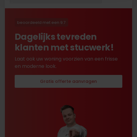
opgestuurd terug kreeg
met excuses , maar na
uitvoerig contact met Nick
is alles toch na
beoordeeld met een 9.7
tevredenheid opgelost.
Dagelijks tevreden
klanten met stucwerk!
Laat ook uw woning voorzien van een frisse
en moderne look.
Gratis offerte aanvragen