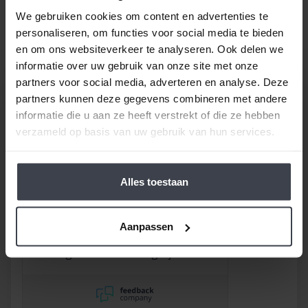
Gewoon bij u thuis, voor een echte Slegers
We gebruiken cookies om content en advertenties te
Spuitwerken prijs.
personaliseren, om functies voor social media te bieden
en om ons websiteverkeer te analyseren. Ook delen we
informatie over uw gebruik van onze site met onze
partners voor social media, adverteren en analyse. Deze
partners kunnen deze gegevens combineren met andere
informatie die u aan ze heeft verstrekt of die ze hebben
verzameld op basis van uw gebruik van hun services.
/
9.8
10
116 reviews
Alles toestaan
9
/
10
Rob
Goed bedrijf waar
Aanpassen
afspraken worden
nageleefd. Paar dingetjes
mis maar zelf opgelost en
korting gekregen. Duurde
lang eer ik de sleutel