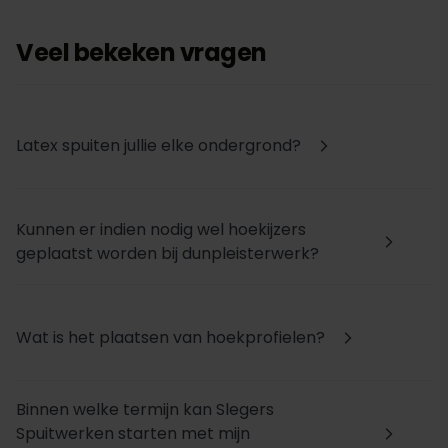
Veel bekeken vragen
Latex spuiten jullie elke ondergrond?
arrow_forward_ios
Kunnen er indien nodig wel hoekijzers
arrow_forward_ios
geplaatst worden bij dunpleisterwerk?
Wat is het plaatsen van hoekprofielen?
arrow_forward_ios
Binnen welke termijn kan Slegers
Spuitwerken starten met mijn
arrow_forward_ios