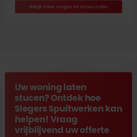
Bekijk meer vragen en antwoorden
Uw woning laten
stucen? Ontdek hoe
Slegers Spuitwerken kan
helpen! Vraag
vrijblijvend uw offerte