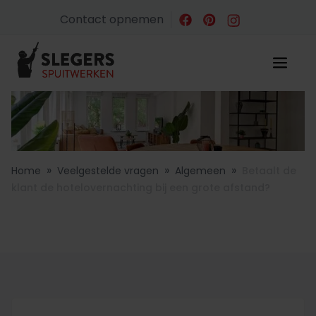
Contact opnemen
»
»
»
Home
Veelgestelde vragen
Algemeen
Betaalt de
klant de hotelovernachting bij een grote afstand?