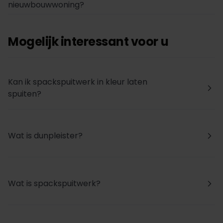
nieuwbouwwoning?
Mogelijk interessant voor u
Kan ik spackspuitwerk in kleur laten
arrow_forward_ios
spuiten?
Wat is dunpleister?
arrow_forward_ios
Wat is spackspuitwerk?
arrow_forward_ios