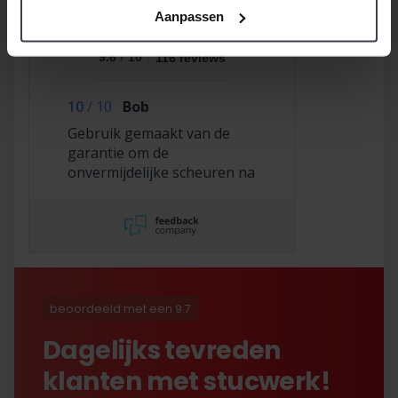
Aanpassen
/
9.8
10
116 reviews
10
/
10
Bob
Gebruik gemaakt van de
garantie om de
onvermijdelijke scheuren na
2,5 jaar te laten repareren
en dat hebben ze super
netjes gedaan!
beoordeeld met een 9.7
Dagelijks tevreden
klanten met stucwerk!