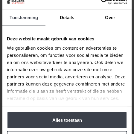
Beste klant, wanneer alles duurder wordt,
houden
wij de prijzen laag.
Daarom zijn al onze extra
services gratis of goed betaalbaar. Wilt u pas
Toestemming
Details
Over
volgend jaar uw woning laten stucen, dunpleisteren
of latexspuiten? Ook dat houden we betaalbaar, zo
spreken we samen met u een vaste prijs af en
Deze website maakt gebruik van cookies
houden wij ons aan de gemaakte prijsafspraak vanaf
We gebruiken cookies om content en advertenties te
de dag dat uw offerte getekend is -
ongeacht de
personaliseren, om functies voor social media te bieden
prijsverhogingen van concurrenten, materialen
en om ons websiteverkeer te analyseren. Ook delen we
of aannemers
. Op zoek naar nóg meer gemak voor
informatie over uw gebruik van onze site met onze
een goede prijs, laat dan je stucwerk, pleisterwerk of
partners voor social media, adverteren en analyse. Deze
spuitwerk voordelig op maat inmeten en realiseren.
partners kunnen deze gegevens combineren met andere
Gewoon bij u thuis, voor een echte Slegers
informatie die u aan ze heeft verstrekt of die ze hebben
Spuitwerken prijs.
verzameld op basis van uw gebruik van hun services.
Alles toestaan