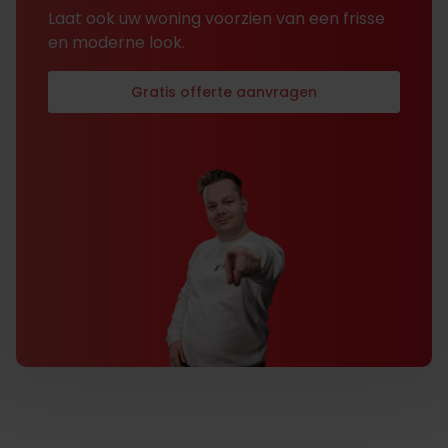
Laat ook uw woning voorzien van een frisse
en moderne look.
Gratis offerte aanvragen