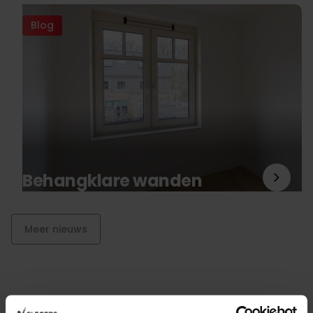
Blog
Behangklare wanden
Meer nieuws