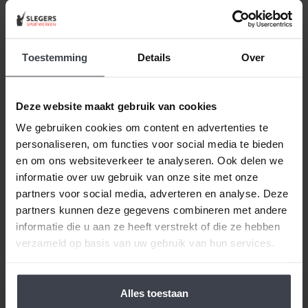
Beste klant, wanneer alles duurder wordt,
houden
wij de prijzen laag.
Daarom zijn al onze extra
Toestemming
Details
Over
services gratis of goed betaalbaar. Wilt u pas
volgend jaar uw woning laten stucen, dunpleisteren
of latexspuiten? Ook dat houden we betaalbaar, zo
Deze website maakt gebruik van cookies
spreken we samen met u een vaste prijs af en
We gebruiken cookies om content en advertenties te
houden wij ons aan de gemaakte prijsafspraak vanaf
personaliseren, om functies voor social media te bieden
de dag dat uw offerte getekend is -
ongeacht de
en om ons websiteverkeer te analyseren. Ook delen we
prijsverhogingen van concurrenten, materialen
informatie over uw gebruik van onze site met onze
of aannemers
. Op zoek naar nóg meer gemak voor
partners voor social media, adverteren en analyse. Deze
een goede prijs, laat dan je stucwerk, pleisterwerk of
partners kunnen deze gegevens combineren met andere
spuitwerk voordelig op maat inmeten en realiseren.
informatie die u aan ze heeft verstrekt of die ze hebben
Gewoon bij u thuis, voor een echte Slegers
verzameld op basis van uw gebruik van hun services.
Spuitwerken prijs.
Alles toestaan