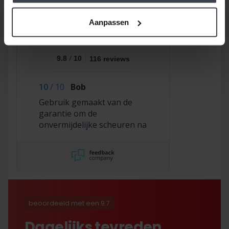
Aanpassen
/
9.8
10
116 reviews
10
/
10
Bob
Gebruik gemaakt van de
garantie om de
onvermijdelijke scheuren na
2,5 jaar te laten repareren
en dat hebben ze super
netjes gedaan!
beoordeeld met een 9.7
Dagelijks tevreden