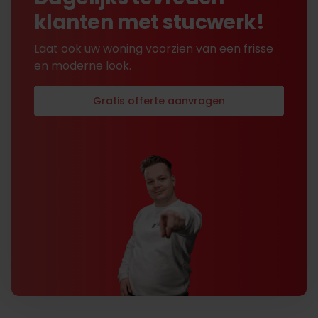
klanten met stucwerk!
Laat ook uw woning voorzien van een frisse
en moderne look.
Gratis offerte aanvragen