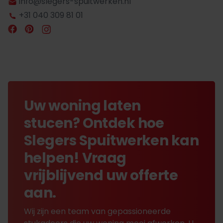
info@slegers-spuitwerken.nl
+31 040 309 81 01
Uw woning laten
stucen? Ontdek hoe
Slegers Spuitwerken kan
helpen! Vraag
vrijblijvend uw offerte
aan.
Wij zijn een team van gepassioneerde