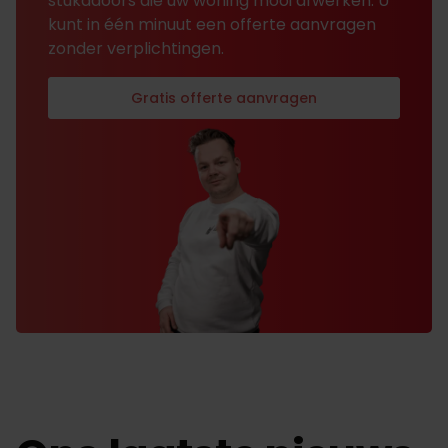
stukadoors die uw woning mooi afwerken. U
kunt in één minuut een offerte aanvragen
zonder verplichtingen.
Gratis offerte aanvragen