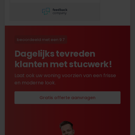
korting gekregen. Duurde
lang eer ik de sleutel
opgestuurd terug kreeg
met excuses , maar na
uitvoerig contact met Nick
is alles toch na
beoordeeld met een 9.7
tevredenheid opgelost.
Dagelijks tevreden
klanten met stucwerk!
Laat ook uw woning voorzien van een frisse
en moderne look.
Gratis offerte aanvragen