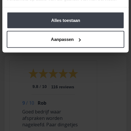
of aannemers
. Op zoek naar nóg meer gemak voor
een goede prijs, laat dan je stucwerk, pleisterwerk of
spuitwerk voordelig op maat inmeten en realiseren.
Alles toestaan
Gewoon bij u thuis, voor een echte Slegers
Spuitwerken prijs.
Aanpassen
/
9.8
10
116 reviews
9
/
10
Rob
Goed bedrijf waar
afspraken worden
nageleefd. Paar dingetjes
mis maar zelf opgelost en