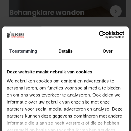
Behangklare wanden
Meer nieuws
Toestemming
Details
Over
Beste klant, wanneer alles duurder wordt,
houden
Deze website maakt gebruik van cookies
wij de prijzen laag.
Daarom zijn al onze extra
We gebruiken cookies om content en advertenties te
services gratis of goed betaalbaar. Wilt u pas
personaliseren, om functies voor social media te bieden
volgend jaar uw woning laten stucen, dunpleisteren
en om ons websiteverkeer te analyseren. Ook delen we
of latexspuiten? Ook dat houden we betaalbaar, zo
informatie over uw gebruik van onze site met onze
spreken we samen met u een vaste prijs af en
partners voor social media, adverteren en analyse. Deze
houden wij ons aan de gemaakte prijsafspraak vanaf
partners kunnen deze gegevens combineren met andere
de dag dat uw offerte getekend is -
ongeacht de
informatie die u aan ze heeft verstrekt of die ze hebben
prijsverhogingen van concurrenten, materialen
verzameld op basis van uw gebruik van hun services.