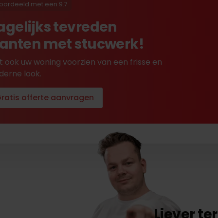
oordeeld met een 9.7
agelijks tevreden
lanten met stucwerk!
t ook uw woning voorzien van een frisse en
erne look.
ratis offerte aanvragen
Liever t