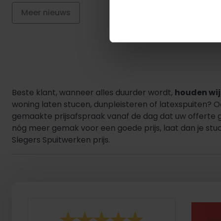
Meer nieuws
Beste klant, wanneer alles duurder wordt,
houden wij 
woning laten stucen, dunpleisteren of latexspuiten? 
gemaakte prijsafspraak vanaf de dag dat uw offerte 
nóg meer gemak voor een goede prijs, laat dan je stuc
Slegers Spuitwerken prijs.