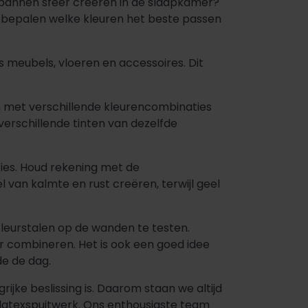
tspannen sfeer creëren in de slaapkamer?
n bepalen welke kleuren het beste passen
 meubels, vloeren en accessoires. Dit
en met verschillende kleurencombinaties
erschillende tinten van dezelfde
ies. Houd rekening met de
 van kalmte en rust creëren, terwijl geel
 kleurstalen op de wanden te testen.
ar combineren. Het is ook een goed idee
de de dag.
rijke beslissing is. Daarom staan we altijd
 latexspuitwerk. Ons enthousiaste team