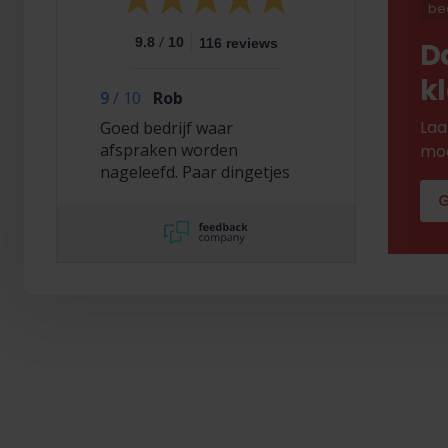
be
/
9.8
10
116 reviews
D
k
9
/
10
Rob
Laa
Goed bedrijf waar
afspraken worden
mod
nageleefd. Paar dingetjes
mis maar zelf opgelost en
G
korting gekregen. Duurde
lang eer ik de sleutel
opgestuurd terug kreeg
met excuses , maar na
uitvoerig contact met Nick
is alles toch na
tevredenheid opgelost.