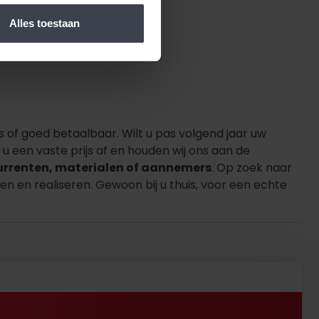
Alles toestaan
s of goed betaalbaar. Wilt u pas volgend jaar uw
 een vaste prijs af en houden wij ons aan de
urrenten, materialen of aannemers
. Op zoek naar
n en realiseren. Gewoon bij u thuis, voor een echte