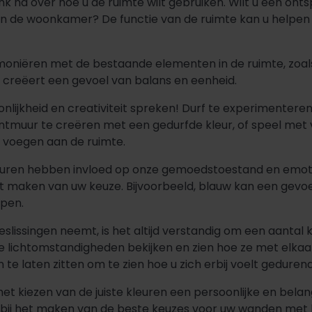
nk na over hoe u de ruimte wilt gebruiken. Wilt u een on
r in de woonkamer? De functie van de ruimte kan u helpe
rmoniëren met de bestaande elementen in de ruimte, zoals
creëert een gevoel van balans en eenheid.
onlijkheid en creativiteit spreken! Durf te experimenter
ntmuur te creëren met een gedurfde kleur, of speel met v
e voegen aan de ruimte.
leuren hebben invloed op onze gemoedstoestand en emot
t maken van uw keuze. Bijvoorbeeld, blauw kan een gevoel
epen.
beslissingen neemt, is het altijd verstandig om een aantal
nde lichtomstandigheden bekijken en zien hoe ze met elka
 te laten zitten om te zien hoe u zich erbij voelt geduren
et kiezen van de juiste kleuren een persoonlijke en belang
n bij het maken van de beste keuzes voor uw wanden met