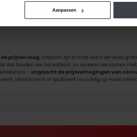
Aanpassen
de prijzen laag.
Daarom zijn al onze extra services grati
Ook dat houden we betaalbaar, zo spreken we samen met u
getekend is -
ongeacht de prijsverhogingen van conc
werk, pleisterwerk of spuitwerk voordelig op maat inmete