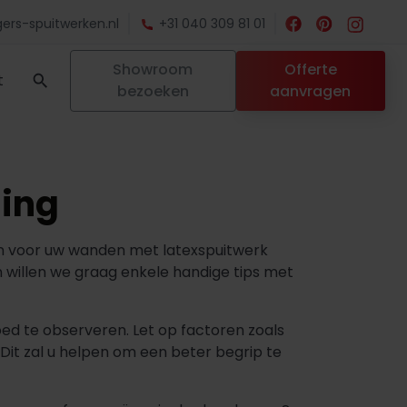
ers-spuitwerken.nl
+31 040 309 81 01
Showroom
Offerte
t
bezoeken
aanvragen
ning
uren voor uw wanden met latexspuitwerk
n willen we graag enkele handige tips met
goed te observeren. Let op factoren zoals
 Dit zal u helpen om een beter begrip te