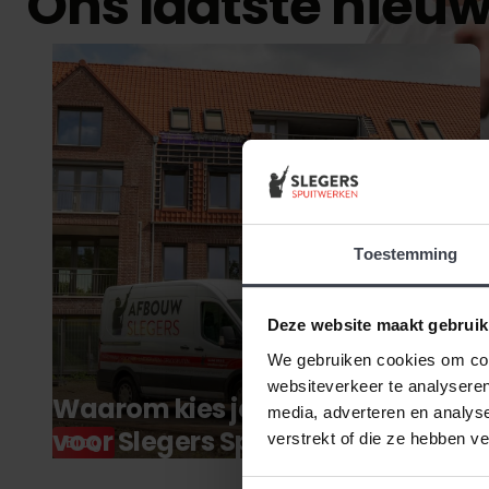
Ons laatste nieu
Toestemming
Deze website maakt gebruik
We gebruiken cookies om cont
websiteverkeer te analyseren
Waarom kies je nou écht
media, adverteren en analys
voor Slegers Spuitwerken?
verstrekt of die ze hebben v
Blog