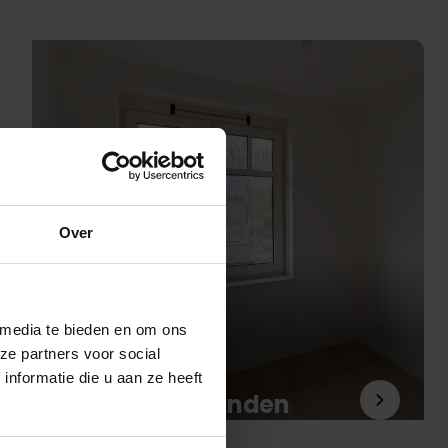
Over
 media te bieden en om ons
ze partners voor social
nformatie die u aan ze heeft
Behangklare wanden
Blog