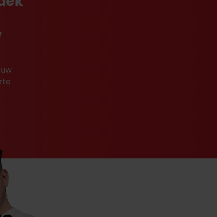
tdek
w
 uw
rte