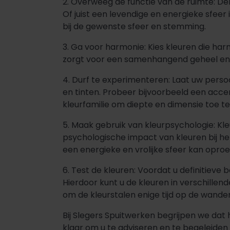
2. Overweeg de functie van de ruimte: De
Of juist een levendige en energieke sfee
bij de gewenste sfeer en stemming.
3. Ga voor harmonie: Kies kleuren die ha
zorgt voor een samenhangend geheel en 
4. Durf te experimenteren: Laat uw perso
en tinten. Probeer bijvoorbeeld een acce
kleurfamilie om diepte en dimensie toe t
5. Maak gebruik van kleurpsychologie: K
psychologische impact van kleuren bij he
een energieke en vrolijke sfeer kan opro
6. Test de kleuren: Voordat u definitieve 
Hierdoor kunt u de kleuren in verschille
om de kleurstalen enige tijd op de wanden
Bij Slegers Spuitwerken begrijpen we dat h
klaar om u te adviseren en te begeleide