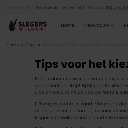
Beoordeeld met een
9.7
met ruim
150
beoord
Home
Nieuwbouw
R
»
»
Home
Blogs
Tips voor het kiezen van kleur in uw woni
Tips voor het ki
Bent u klaar om uw interieur een frisse n
een essentiële stap! Bij Slegers Spuitwer
u delen om u te helpen de perfecte kleur
1. Breng de ruimte in kaart: Voordat u kle
de grootte van de kamer, de hoeveelheid n
krijgen van welke kleuren goed zullen wer