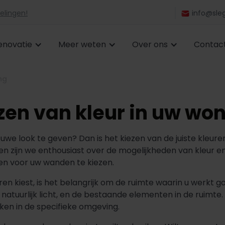
elingen!
info@sleg
enovatie
Meer weten
Over ons
Contac
ng
ezen van kleur in uw wo
ieuwe look te geven? Dan is het kiezen van de juiste kle
ken zijn we enthousiast over de mogelijkheden van kleur e
en voor uw wanden te kiezen.
uren kiest, is het belangrijk om de ruimte waarin u werkt 
atuurlijk licht, en de bestaande elementen in de ruimte.
ken in de specifieke omgeving.