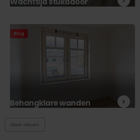
Wachttijd stukadoor
Blog
Behangklare wanden
Meer nieuws