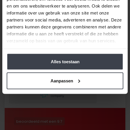
en om ons websiteverkeer te analyseren. Ook delen we
informatie over uw gebruik van onze site met onze
partners voor social media, adverteren en analyse. Deze
partners kunnen deze gegevens combineren met andere
informatie die u aan ze heeft verstrekt of die ze hebben
/
9.8
10
116 reviews
verzameld op basis van uw gebruik van hun services.
10
/
10
Bob
Alles toestaan
Gebruik gemaakt van de
garantie om de
onvermijdelijke scheuren na
Aanpassen
2,5 jaar te laten repareren
en dat hebben ze super
netjes gedaan!
beoordeeld met een 9.7