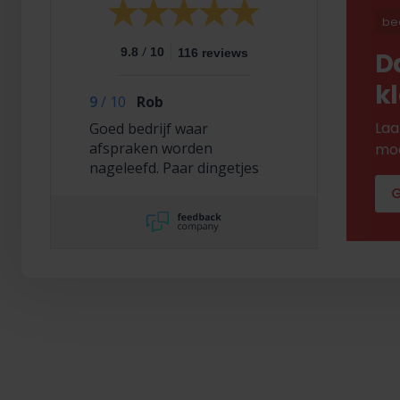
be
/
9.8
10
116 reviews
D
k
9
/
10
Rob
Laa
Goed bedrijf waar
afspraken worden
mod
nageleefd. Paar dingetjes
mis maar zelf opgelost en
G
korting gekregen. Duurde
lang eer ik de sleutel
opgestuurd terug kreeg
met excuses , maar na
uitvoerig contact met Nick
is alles toch na
tevredenheid opgelost.