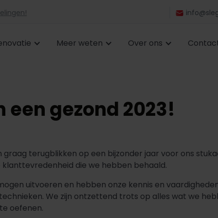
elingen!
info@sleg
enovatie
Meer weten
Over ons
Contac
n een gezond 2023!
n graag terugblikken op een bijzonder jaar voor ons stuk
oge klanttevredenheid die we hebben behaald.
gen uitvoeren en hebben onze kennis en vaardigheden 
technieken. We zijn ontzettend trots op alles wat we he
 te oefenen.