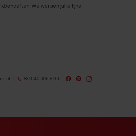
rkbehoeften. We wensen jullie fijne
en.nl
+31 040 309 81 01