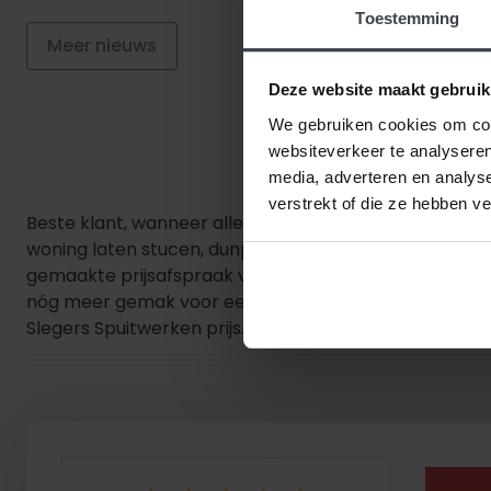
Toestemming
Meer nieuws
Deze website maakt gebruik
We gebruiken cookies om cont
websiteverkeer te analyseren
media, adverteren en analys
verstrekt of die ze hebben v
Beste klant, wanneer alles duurder wordt,
houden wij 
woning laten stucen, dunpleisteren of latexspuiten? 
gemaakte prijsafspraak vanaf de dag dat uw offerte 
nóg meer gemak voor een goede prijs, laat dan je stuc
Slegers Spuitwerken prijs.