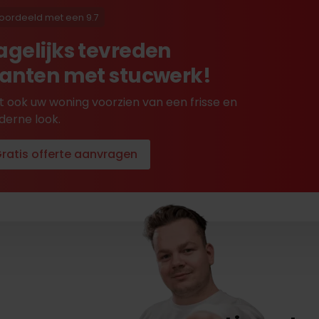
oordeeld met een 9.7
agelijks tevreden
lanten met stucwerk!
t ook uw woning voorzien van een frisse en
erne look.
ratis offerte aanvragen