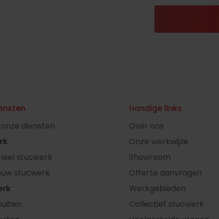
ensten
Handige links
l onze diensten
Over ons
rk
Onze werkwijze
oneel stucwerk
Showroom
ouw stucwerk
Offerte aanvragen
erk
Werkgebieden
uiten
Collectief stucwerk