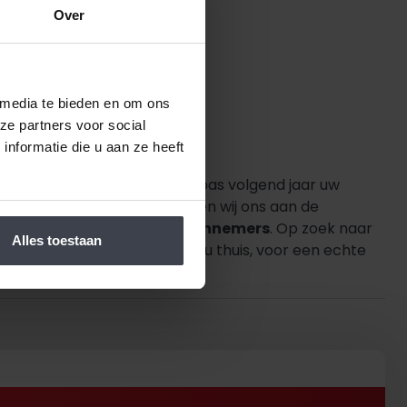
Over
 media te bieden en om ons
ze partners voor social
nformatie die u aan ze heeft
s of goed betaalbaar. Wilt u pas volgend jaar uw
 een vaste prijs af en houden wij ons aan de
urrenten, materialen of aannemers
. Op zoek naar
Alles toestaan
n en realiseren. Gewoon bij u thuis, voor een echte