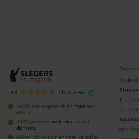
Onze di
Bekijk a
Stucwe
9.8
116 reviews
Traditi
Gratis adviesgesprek
en maatwerk
Nieuwb
offerte
Spuitw
100% garantie
en dekking op alle
diensten.
Spacksp
200 m² showroom
en heerlijke koffie,