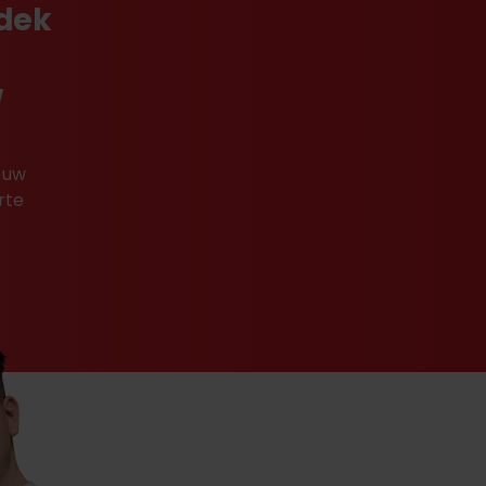
tdek
w
 uw
rte