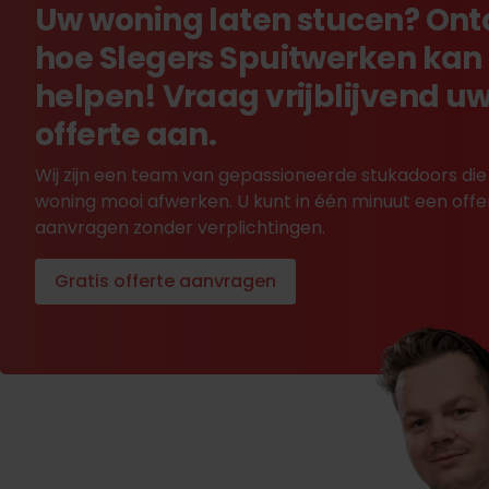
Uw woning laten stucen? On
hoe Slegers Spuitwerken kan
helpen! Vraag vrijblijvend u
offerte aan.
Wij zijn een team van gepassioneerde stukadoors die
woning mooi afwerken. U kunt in één minuut een offe
aanvragen zonder verplichtingen.
Gratis offerte aanvragen