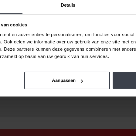
Details
 van cookies
ent en advertenties te personaliseren, om functies voor social
. Ook delen we informatie over uw gebruik van onze site met on
e. Deze partners kunnen deze gegevens combineren met andere i
erzameld op basis van uw gebruik van hun services.
de prijzen laag.
Daarom zijn al onze extra services grati
Ook dat houden we betaalbaar, zo spreken we samen met u
getekend is -
ongeacht de prijsverhogingen van conc
Aanpassen
werk, pleisterwerk of spuitwerk voordelig op maat inmete