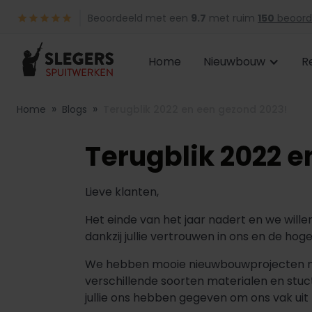
Beoordeeld met een
9.7
met ruim
150
beoord
Home
Nieuwbouw
R
»
»
Home
Blogs
Terugblik 2022 en een gezond 2023!
Terugblik 2022 e
Lieve klanten,
Het einde van het jaar nadert en we wille
dankzij jullie vertrouwen in ons en de h
We hebben mooie nieuwbouwprojecten mo
verschillende soorten materialen en stuc
jullie ons hebben gegeven om ons vak uit