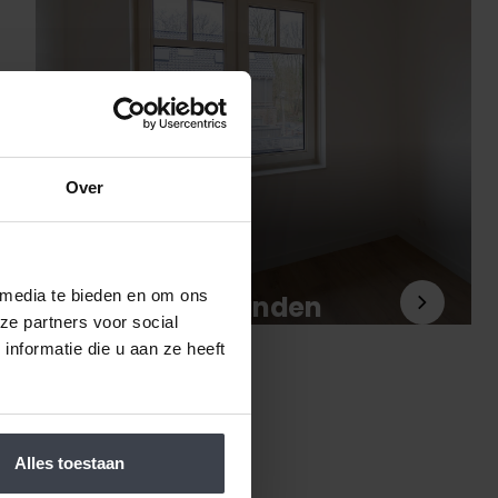
Over
 media te bieden en om ons
Behangklare wanden
Blog
ze partners voor social
nformatie die u aan ze heeft
Alles toestaan