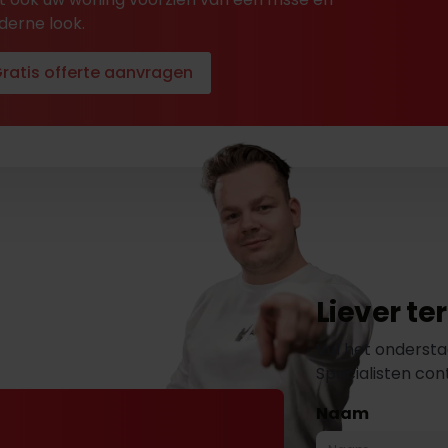
erne look.
ratis offerte aanvragen
Liever t
Vul het ondersta
Specialisten co
Naam