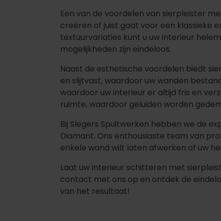
Een van de voordelen van sierpleister met 
creëren of juist gaat voor een klassieke e
textuurvariaties kunt u uw interieur hele
mogelijkheden zijn eindeloos.
Naast de esthetische voordelen biedt sie
en slijtvast, waardoor uw wanden bestand
waardoor uw interieur er altijd fris en ve
ruimte, waardoor geluiden worden gede
Bij Slegers Spuitwerken hebben we de exp
Diamant. Ons enthousiaste team van profe
enkele wand wilt laten afwerken of uw he
Laat uw interieur schitteren met sierple
contact met ons op en ontdek de eindeloz
van het resultaat!