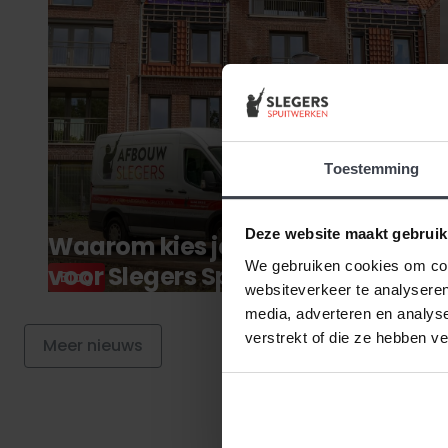
Toestemming
Deze website maakt gebruik
Waarom kies je nou écht
We gebruiken cookies om cont
voor Slegers Spuitwerken?
Blog
websiteverkeer te analyseren
media, adverteren en analys
verstrekt of die ze hebben v
Meer nieuws