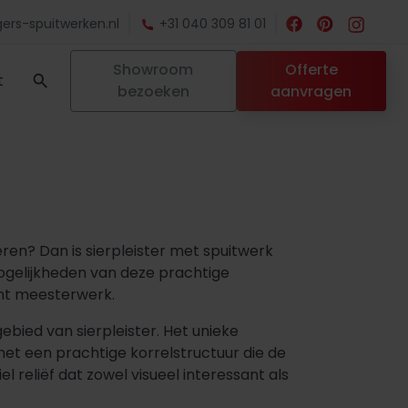
ers-spuitwerken.nl
+31 040 309 81 01
Showroom
Offerte
t
bezoeken
aanvragen
ren? Dan is sierpleister met spuitwerk
mogelijkheden van deze prachtige
cht meesterwerk.
bied van sierpleister. Het unieke
et een prachtige korrelstructuur die de
l reliëf dat zowel visueel interessant als