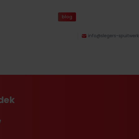
blog
info@slegers-spuitwerk
tdek
w