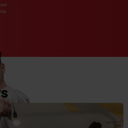
 uw
rte
ws