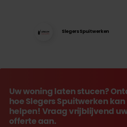
Slegers Spuitwerken
Uw woning laten stucen? On
hoe Slegers Spuitwerken kan
helpen! Vraag vrijblijvend u
offerte aan.