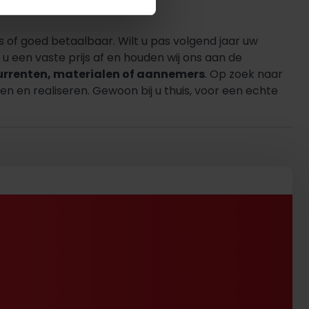
s of goed betaalbaar. Wilt u pas volgend jaar uw
 een vaste prijs af en houden wij ons aan de
urrenten, materialen of aannemers
. Op zoek naar
n en realiseren. Gewoon bij u thuis, voor een echte