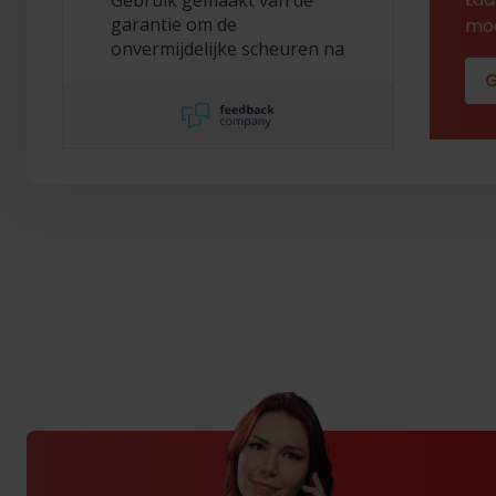
Gebruik gemaakt van de
garantie om de
mod
onvermijdelijke scheuren na
2,5 jaar te laten repareren
G
en dat hebben ze super
netjes gedaan!