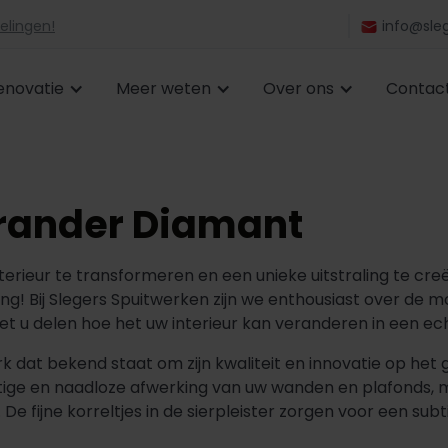
elingen!
info@sleg
enovatie
Meer weten
Over ons
Contac
rander Diamant
erieur te transformeren en een unieke uitstraling te creë
g! Bij Slegers Spuitwerken zijn we enthousiast over de 
et u delen hoe het uw interieur kan veranderen in een e
dat bekend staat om zijn kwaliteit en innovatie op het ge
tige en naadloze afwerking van uw wanden en plafonds, m
 fijne korreltjes in de sierpleister zorgen voor een subtie