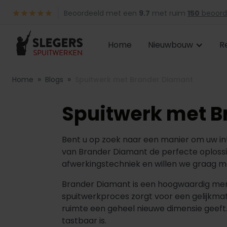
Beoordeeld met een
9.7
met ruim
150
beoord
Home
Nieuwbouw
R
»
»
Home
Blogs
Spuitwerk met Brander Diamant
Spuitwerk met B
Bent u op zoek naar een manier om uw int
van Brander Diamant de perfecte oplossin
afwerkingstechniek en willen we graag m
Brander Diamant is een hoogwaardig merk 
spuitwerkproces zorgt voor een gelijkma
ruimte een geheel nieuwe dimensie geeft. De
tastbaar is.