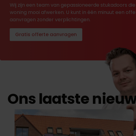
Wij zijn een team van gepassioneerde stukadoors die
woning mooi afwerken. U kunt in één minuut een offe
aanvragen zonder verplichtingen.
Gratis offerte aanvragen
Ons laatste nieu