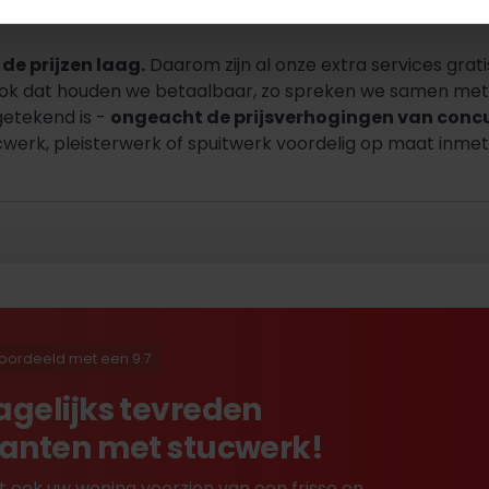
de prijzen laag.
Daarom zijn al onze extra services grati
Ook dat houden we betaalbaar, zo spreken we samen met u
getekend is -
ongeacht de prijsverhogingen van conc
werk, pleisterwerk of spuitwerk voordelig op maat inmete
oordeeld met een 9.7
agelijks tevreden
lanten met stucwerk!
t ook uw woning voorzien van een frisse en