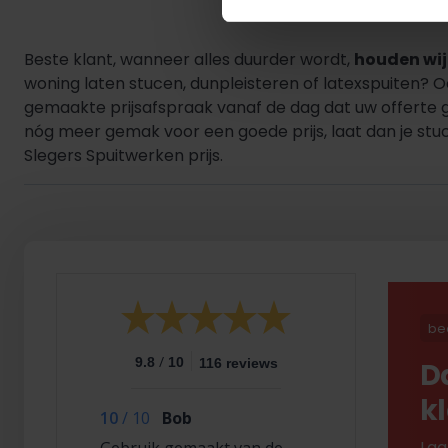
Beste klant, wanneer alles duurder wordt,
houden wij 
woning laten stucen, dunpleisteren of latexspuiten? 
gemaakte prijsafspraak vanaf de dag dat uw offerte 
nóg meer gemak voor een goede prijs, laat dan je stuc
Slegers Spuitwerken prijs.
be
/
9.8
10
116 reviews
D
k
10
/
10
Bob
Laa