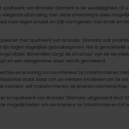
spuitwerk van Brander Diamant is de veelzijdigheid. Of u 
n elegante uitstraling, met deze afwerking is alles mogelij
maal naar eigen smaak en stijl vormgeven. Van strak en mi
rpleister met spuitwerk van Brander Diamant ook praktis
 zijn tegen dagelijkse gebruikssporen. Het is gemakkelij
rzorgd uitziet. Bovendien zorgt de structuur van de sierple
mpt en een aangename sfeer wordt gecreëerd.
ertise en ervaring om uw interieur te transformeren met
ssionals staat klaar om uw wensen en ideeën om te zette
le interieur wilt transformeren, wij leveren vakmanschap 
ister en spuitwerk van Brander Diamant, uitgevoerd door
e mogelijkheden om uw interieur te transformeren tot ee