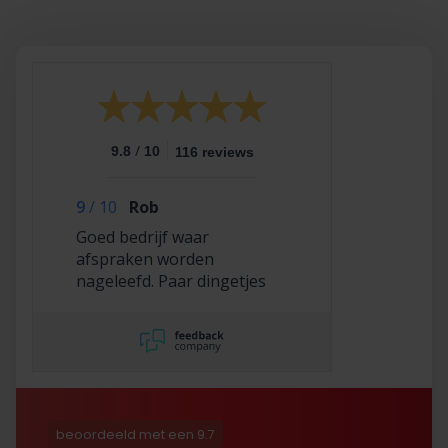
/
9.8
10
116 reviews
9
/
10
Rob
Goed bedrijf waar
afspraken worden
nageleefd. Paar dingetjes
mis maar zelf opgelost en
korting gekregen. Duurde
lang eer ik de sleutel
opgestuurd terug kreeg
met excuses , maar na
uitvoerig contact met Nick
is alles toch na
beoordeeld met een 9.7