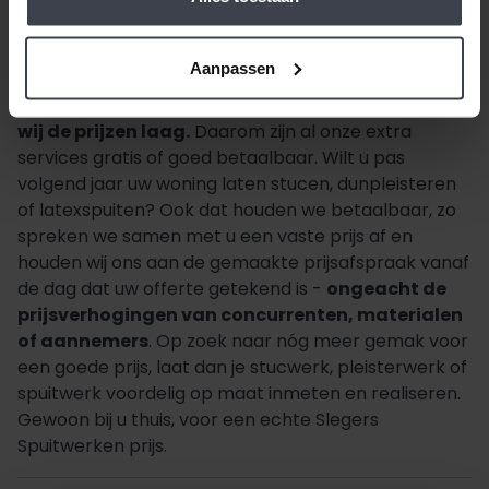
Aanpassen
Beste klant, wanneer alles duurder wordt,
houden
wij de prijzen laag.
Daarom zijn al onze extra
services gratis of goed betaalbaar. Wilt u pas
volgend jaar uw woning laten stucen, dunpleisteren
of latexspuiten? Ook dat houden we betaalbaar, zo
spreken we samen met u een vaste prijs af en
houden wij ons aan de gemaakte prijsafspraak vanaf
de dag dat uw offerte getekend is -
ongeacht de
prijsverhogingen van concurrenten, materialen
of aannemers
. Op zoek naar nóg meer gemak voor
een goede prijs, laat dan je stucwerk, pleisterwerk of
spuitwerk voordelig op maat inmeten en realiseren.
Gewoon bij u thuis, voor een echte Slegers
Spuitwerken prijs.