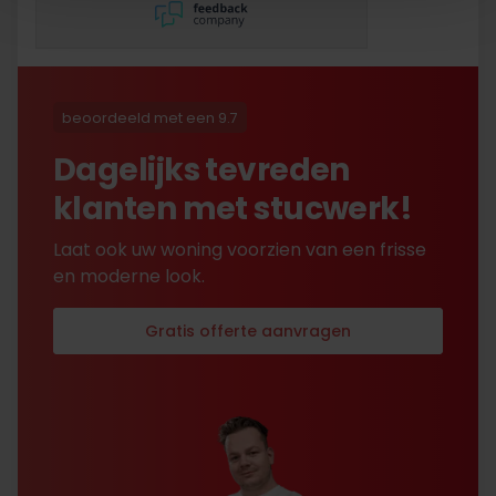
lang eer ik de sleutel
opgestuurd terug kreeg
met excuses , maar na
uitvoerig contact met Nick
is alles toch na
beoordeeld met een 9.7
tevredenheid opgelost.
Dagelijks tevreden
klanten met stucwerk!
Laat ook uw woning voorzien van een frisse
en moderne look.
Gratis offerte aanvragen