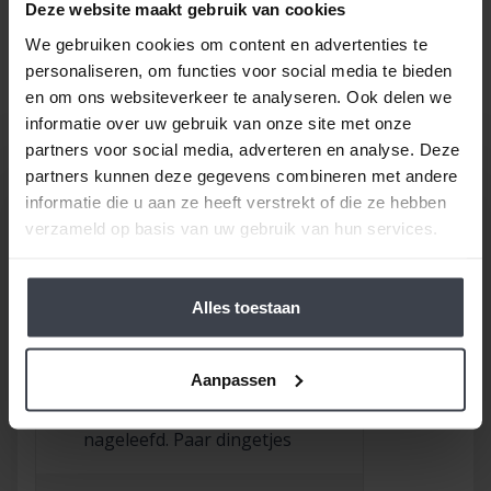
een goede prijs, laat dan je stucwerk, pleisterwerk of
Deze website maakt gebruik van cookies
spuitwerk voordelig op maat inmeten en realiseren.
We gebruiken cookies om content en advertenties te
Gewoon bij u thuis, voor een echte Slegers
personaliseren, om functies voor social media te bieden
Spuitwerken prijs.
en om ons websiteverkeer te analyseren. Ook delen we
informatie over uw gebruik van onze site met onze
partners voor social media, adverteren en analyse. Deze
partners kunnen deze gegevens combineren met andere
informatie die u aan ze heeft verstrekt of die ze hebben
verzameld op basis van uw gebruik van hun services.
/
9.8
10
116 reviews
Alles toestaan
9
/
10
Rob
Aanpassen
Goed bedrijf waar
afspraken worden
nageleefd. Paar dingetjes
mis maar zelf opgelost en
korting gekregen. Duurde