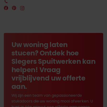
Uw woning laten
stucen? Ontdek hoe
Slegers Spuitwerken kan
helpen! Vraag
vrijblijvend uw offerte
aan.
Wij zijn een team van gepassioneerde
stukadoors die uw woning mooi afwerken. U
kunt in één minuut een offerte aanvragen