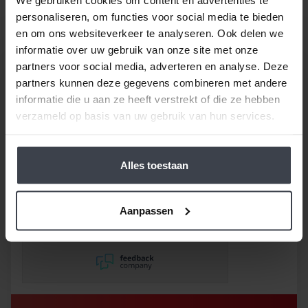
Spuitwerken prijs.
personaliseren, om functies voor social media te bieden
en om ons websiteverkeer te analyseren. Ook delen we
informatie over uw gebruik van onze site met onze
partners voor social media, adverteren en analyse. Deze
partners kunnen deze gegevens combineren met andere
informatie die u aan ze heeft verstrekt of die ze hebben
verzameld op basis van uw gebruik van hun services.
/
9.8
10
116 reviews
Alles toestaan
9
/
10
Rob
Goed bedrijf waar
afspraken worden
Aanpassen
nageleefd. Paar dingetjes
mis maar zelf opgelost en
korting gekregen. Duurde
lang eer ik de sleutel
opgestuurd terug kreeg
met excuses , maar na