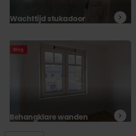
Wachttijd stukadoor
Blog
Behangklare wanden