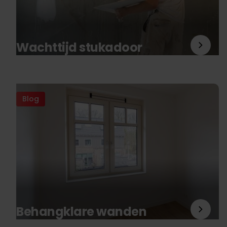
Wachttijd stukadoor
Blog
Behangklare wanden