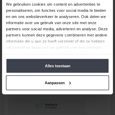
Gewoon bij u thuis, voor een echte Slegers
We gebruiken cookies om content en advertenties te
Spuitwerken prijs.
personaliseren, om functies voor social media te bieden
en om ons websiteverkeer te analyseren. Ook delen we
informatie over uw gebruik van onze site met onze
partners voor social media, adverteren en analyse. Deze
partners kunnen deze gegevens combineren met andere
informatie die u aan ze heeft verstrekt of die ze hebben
verzameld op basis van uw gebruik van hun services.
/
9.8
10
116 reviews
Alles toestaan
10
/
10
Bob
Gebruik gemaakt van de
Aanpassen
garantie om de
onvermijdelijke scheuren na
2,5 jaar te laten repareren
en dat hebben ze super
netjes gedaan!