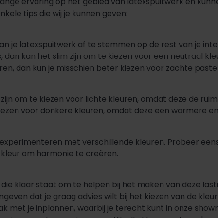
ange ervaring op het gebied van latexspuitwerk en kunnen
enkele tips die wij je kunnen geven:
 je latexspuitwerk af te stemmen op de rest van je interie
 dan kan het slim zijn om te kiezen voor een neutraal kleu
en, dan kun je misschien beter kiezen voor zachte pastel
 zijn om te kiezen voor lichte kleuren, omdat deze de ruimt
 kiezen voor donkere kleuren, omdat deze een warmere en
f te experimenteren met verschillende kleuren. Probeer een
e kleur om harmonie te creëren.
 die klaar staat om te helpen bij het maken van deze las
ven dat je graag advies wilt bij het kiezen van de kleu
ak met je inplannen, waarbij je terecht kunt in onze show