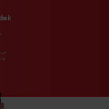
tdek
w
 uw
rte