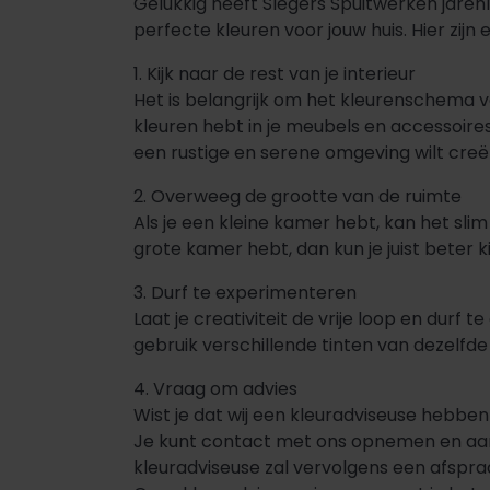
Gelukkig heeft Slegers Spuitwerken jarenl
perfecte kleuren voor jouw huis. Hier zijn 
1. Kijk naar de rest van je interieur
Het is belangrijk om het kleurenschema van
kleuren hebt in je meubels en accessoires,
een rustige en serene omgeving wilt creër
2. Overweeg de grootte van de ruimte
Als je een kleine kamer hebt, kan het slim
grote kamer hebt, dan kun je juist beter
3. Durf te experimenteren
Laat je creativiteit de vrije loop en dur
gebruik verschillende tinten van dezelfd
4. Vraag om advies
Wist je dat wij een kleuradviseuse hebben
Je kunt contact met ons opnemen en aange
kleuradviseuse zal vervolgens een afspra