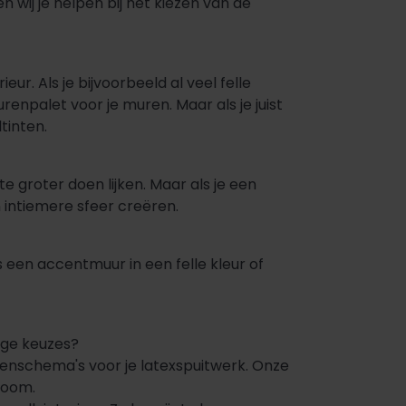
 wij je helpen bij het kiezen van de
ur. Als je bijvoorbeeld al veel felle
renpalet voor je muren. Maar als je juist
tinten.
e groter doen lijken. Maar als je een
 intiemere sfeer creëren.
s een accentmuur in een felle kleur of
tige keuzes?
renschema's voor je latexspuitwerk. Onze
room.