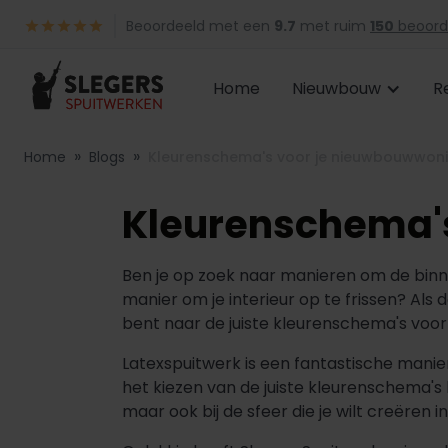
Beoordeeld met een
9.7
met ruim
150
beoord
Home
Nieuwbouw
R
»
»
Home
Blogs
Kleurenschema's voor je nieuwbouwwoni
Kleurenschema'
Ben je op zoek naar manieren om de binn
manier om je interieur op te frissen? Als
bent naar de juiste kleurenschema's voor 
Latexspuitwerk is een fantastische manie
het kiezen van de juiste kleurenschema's k
maar ook bij de sfeer die je wilt creëren in 