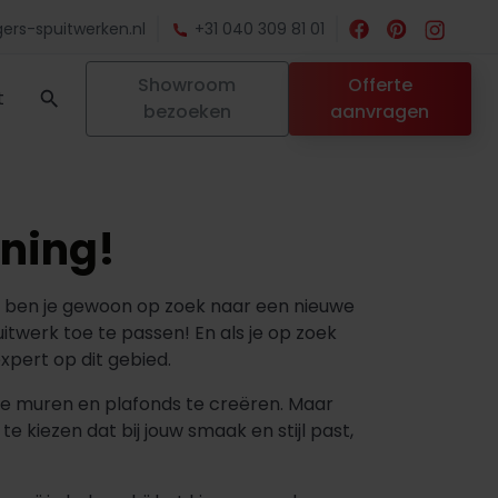
ers-spuitwerken.nl
+31 040 309 81 01
Showroom
Offerte
t
bezoeken
aanvragen
ning!
n ben je gewoon op zoek naar een nieuwe
itwerk toe te passen! En als je op zoek
xpert op dit gebied.
 je muren en plafonds te creëren. Maar
e kiezen dat bij jouw smaak en stijl past,