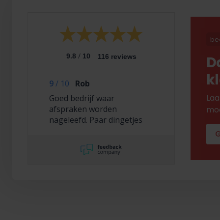
be
/
9.8
10
116 reviews
D
k
9
/
10
Rob
Laa
Goed bedrijf waar
afspraken worden
mod
nageleefd. Paar dingetjes
mis maar zelf opgelost en
G
korting gekregen. Duurde
lang eer ik de sleutel
opgestuurd terug kreeg
met excuses , maar na
uitvoerig contact met Nick
is alles toch na
tevredenheid opgelost.