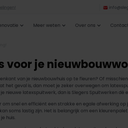
elingen!
info@sleg
enovatie
Meer weten
Over ons
Contac
ng!
s voor je nieuwbouwwo
enkant van je nieuwbouwhuis op te fleuren? Of misschie
 dat het geval is, dan moet je zeker overwegen om latexspu
je nieuwe latexspuitwerk, dan is Slegers Spuitwerken dé e
r om snel en efficiënt een strakke en egale afwerking op
an soms lastig zijn. Het is belangrijk om een kleurenpalet t
je huis.