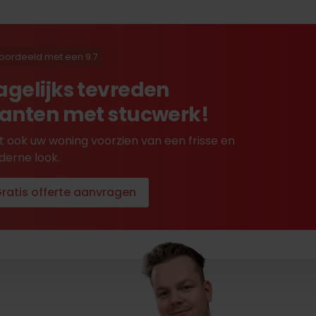
oordeeld met een 9.7
agelijks tevreden
lanten met stucwerk!
t ook uw woning voorzien van een frisse en
erne look.
ratis offerte aanvragen