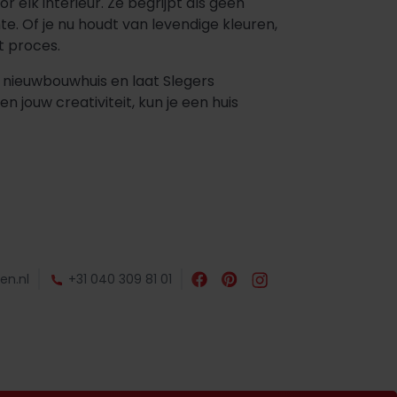
 elk interieur. Ze begrijpt als geen
te. Of je nu houdt van levendige kleuren,
t proces.
 nieuwbouwhuis en laat Slegers
n jouw creativiteit, kun je een huis
en.nl
+31 040 309 81 01