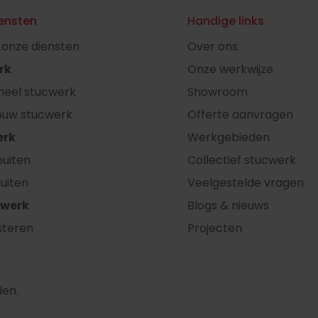
ensten
Handige links
l onze diensten
Over ons
rk
Onze werkwijze
oneel stucwerk
Showroom
ouw stucwerk
Offerte aanvragen
erk
Werkgebieden
uiten
Collectief stucwerk
uiten
Veelgestelde vragen
rwerk
Blogs & nieuws
steren
Projecten
den.