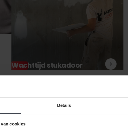
Wachttijd stukadoor
Blog
Details
 van cookies