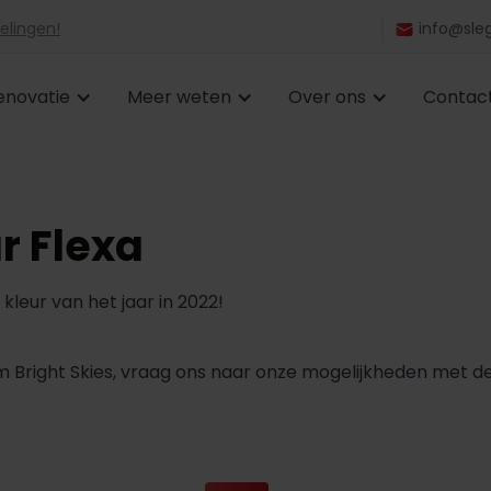
elingen!
info@sleg
enovatie
Meer weten
Over ons
Contac
r Flexa
kleur van het jaar in 2022!
am Bright Skies, vraag ons naar onze mogelijkheden met de