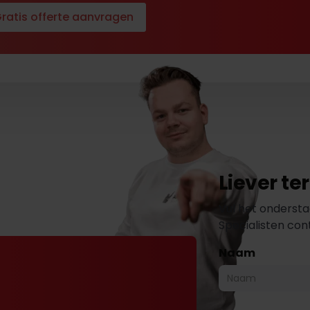
ratis offerte aanvragen
Liever t
Vul het ondersta
Specialisten co
Naam