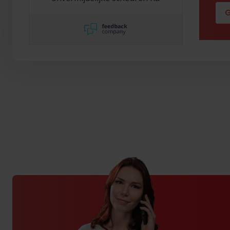
2,5 jaar te laten repareren
G
en dat hebben ze super
netjes gedaan!