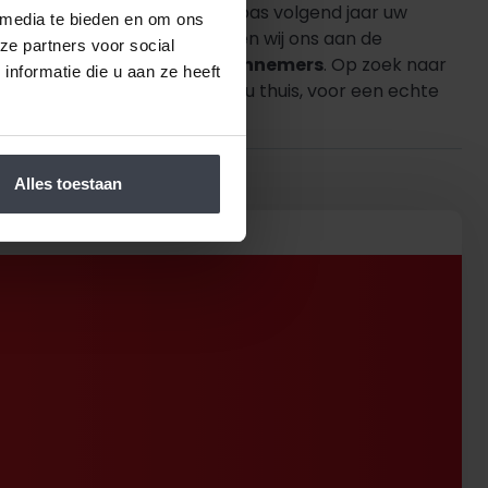
s of goed betaalbaar. Wilt u pas volgend jaar uw
 media te bieden en om ons
 een vaste prijs af en houden wij ons aan de
ze partners voor social
urrenten, materialen of aannemers
. Op zoek naar
nformatie die u aan ze heeft
n en realiseren. Gewoon bij u thuis, voor een echte
Alles toestaan