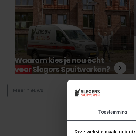
Waarom kies je nou écht
voor Slegers Spuitwerken?
Blog
Meer nieuws
Toestemming
Deze website maakt gebruik