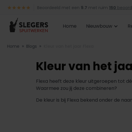
Beoordeeld met een
9.7
met ruim
150
beoord
Home
Nieuwbouw
R
»
»
Home
Blogs
Kleur van het jaar Flexa
Kleur van het jaa
Flexa heeft deze kleur uitgeroepen tot dé 
Waarmee zou jij deze combineren?
De kleur is bij Flexa bekend onder de na