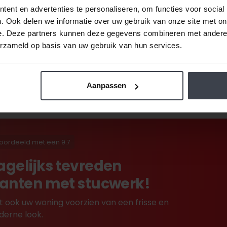
de prijzen laag.
Daarom zijn al onze extra services grati
ent en advertenties te personaliseren, om functies voor social
Ook dat houden we betaalbaar, zo spreken we samen met u
. Ook delen we informatie over uw gebruik van onze site met on
getekend is -
ongeacht de prijsverhogingen van conc
e. Deze partners kunnen deze gegevens combineren met andere i
werk, pleisterwerk of spuitwerk voordelig op maat inmete
erzameld op basis van uw gebruik van hun services.
Aanpassen
oordeeld met een 9.7
agelijks tevreden
lanten met stucwerk!
t ook uw woning voorzien van een frisse en
erne look.