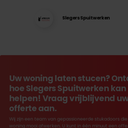
Slegers Spuitwerken
Uw woning laten stucen? On
hoe Slegers Spuitwerken kan
helpen! Vraag vrijblijvend u
offerte aan.
Wij zijn een team van gepassioneerde stukadoors die
woning mooi afwerken. U kunt in één minuut een offe