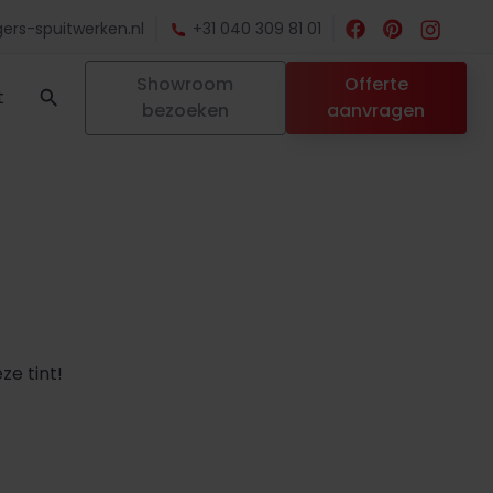
ers-spuitwerken.nl
+31 040 309 81 01
Showroom
Offerte
t
bezoeken
aanvragen
ze tint!