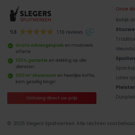
Onze di
Bekijk a
Stucwe
9.8
116 reviews
Traditi
Gratis adviesgesprek
en maatwerk
Nieuwb
offerte
Spuitw
100% garantie
en dekking op alle
diensten.
Spacksp
200 m² showroom
en heerlijke koffie,
Latex sp
kom gezellig langs!
Pleiste
Dunplei
Ontvang direct uw prijs
© 2025 Slegers Spuitwerken. Alle rechten voorbehou