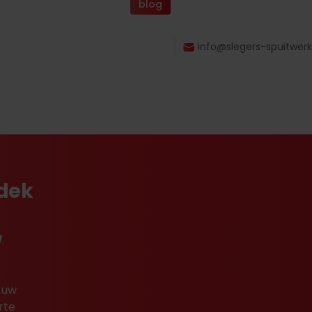
blog
info@slegers-spuitwerk
tdek
w
 uw
rte