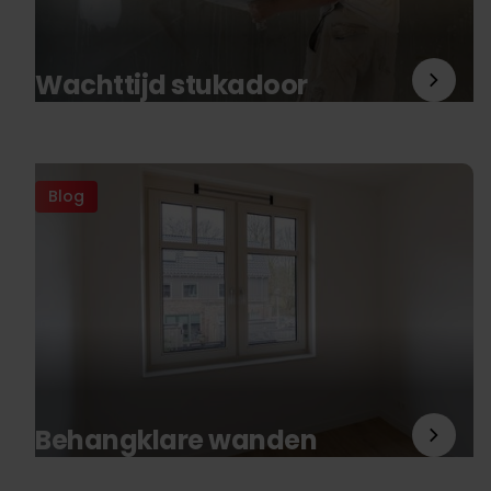
Wachttijd stukadoor
Blog
Behangklare wanden