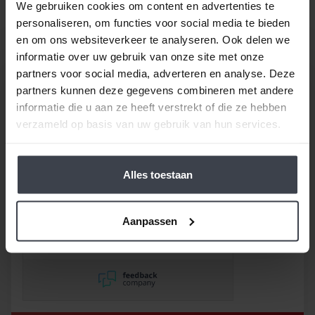
We gebruiken cookies om content en advertenties te
Spuitwerken prijs.
personaliseren, om functies voor social media te bieden
en om ons websiteverkeer te analyseren. Ook delen we
informatie over uw gebruik van onze site met onze
partners voor social media, adverteren en analyse. Deze
partners kunnen deze gegevens combineren met andere
informatie die u aan ze heeft verstrekt of die ze hebben
verzameld op basis van uw gebruik van hun services.
/
9.8
10
116 reviews
Alles toestaan
9
/
10
Rob
Goed bedrijf waar
afspraken worden
Aanpassen
nageleefd. Paar dingetjes
mis maar zelf opgelost en
korting gekregen. Duurde
lang eer ik de sleutel
opgestuurd terug kreeg
met excuses , maar na