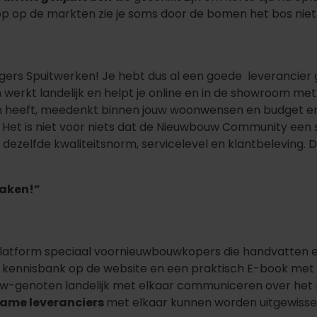
oop op de markten zie je soms door de bomen het bos niet
legers Spuitwerken! Je hebt dus al een goede leverancie
werkt landelijk en helpt je online en in de showroom m
 heeft, meedenkt binnen jouw woonwensen en budget en kw
t! Het is niet voor niets dat de Nieuwbouw Community ee
r dezelfde kwaliteitsnorm, servicelevel en klantbeleving. 
maken!”
atform speciaal voornieuwbouwkopers die handvatten en 
kennisbank op de website en een praktisch E-book met c
uw-genoten landelijk met elkaar communiceren over het 
ame leveranciers
met elkaar kunnen worden uitgewisseld