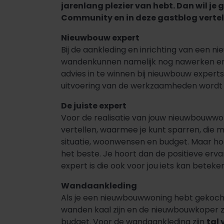
jarenlang plezier van hebt. Dan wil j
Community en in deze gastblog vertel i
Nieuwbouw expert
Bij de aankleding en inrichting van een 
wandenkunnen namelijk nog nawerken en n
advies in te winnen bij nieuwbouw experts
uitvoering van de werkzaamheden wordt
De juiste expert
Voor de realisatie van jouw nieuwbouwwoni
vertellen, waarmee je kunt sparren, die m
situatie, woonwensen en budget. Maar hoe 
het beste. Je hoort dan de positieve erva
expert is die ook voor jou iets kan beteke
Wandaankleding
Als je een nieuwbouwwoning hebt gekocht
wanden kaal zijn en de nieuwbouwkoper 
budget. Voor de wandaankleding zijn
tal