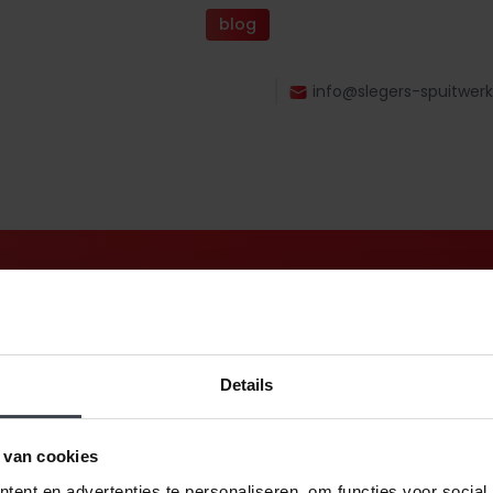
blog
info@slegers-spuitwerk
tdek
Details
w
 van cookies
 uw
ent en advertenties te personaliseren, om functies voor social