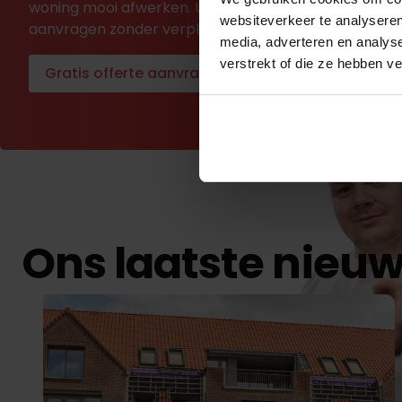
woning mooi afwerken. U kunt in één minuut een offe
websiteverkeer te analyseren
aanvragen zonder verplichtingen.
media, adverteren en analys
verstrekt of die ze hebben v
Gratis offerte aanvragen
Ons laatste nieu