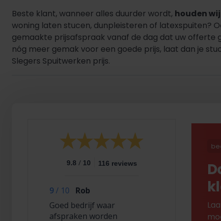
Beste klant, wanneer alles duurder wordt,
houden wij 
woning laten stucen, dunpleisteren of latexspuiten? 
gemaakte prijsafspraak vanaf de dag dat uw offerte 
nóg meer gemak voor een goede prijs, laat dan je stuc
Slegers Spuitwerken prijs.
be
/
9.8
10
116 reviews
D
k
9
/
10
Rob
Laa
Goed bedrijf waar
afspraken worden
mod