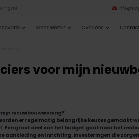
elingen!
info@sleg
enovatie
Meer weten
Over ons
Contac
ouwwoning
anciers voor mijn nieu
or mijn nieuwbouwwoning?
 worden er regelmatig belangrijke keuzes gemaakt w
 Een groot deel van het budget gaat naar het realis
 aankleding en inrichting. Investeringen die zorgen