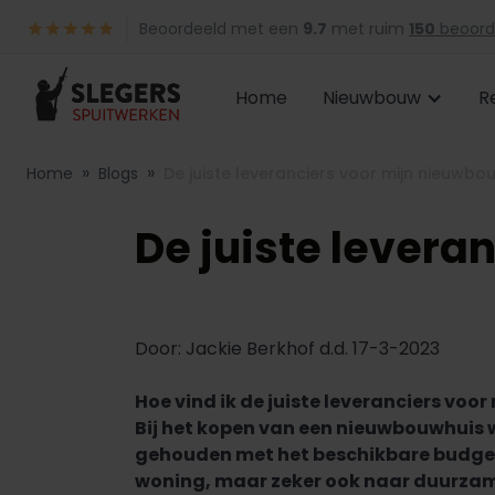
Beoordeeld met een
9.7
met ruim
150
beoord
Home
Nieuwbouw
R
»
»
Home
Blogs
De juiste leveranciers voor mijn nieuwb
De juiste lever
Door: Jackie Berkhof d.d. 17-3-2023
Hoe vind ik de juiste leveranciers vo
Bij het kopen van een nieuwbouwhuis
gehouden met het beschikbare budget.
woning, maar zeker ook naar duurzame