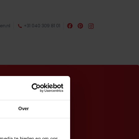
en.nl
+31 040 309 81 01
Over
 media te bieden en om ons