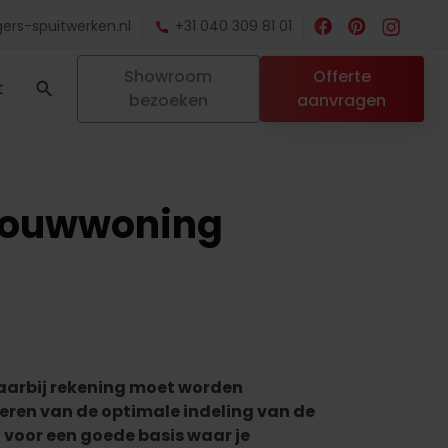
ers-spuitwerken.nl
+31 040 309 81 01
Showroom
Offerte
t
bezoeken
aanvragen
wbouwwoning
aarbij rekening moet worden
eren van de optimale indeling van de
 voor een goede basis waar je