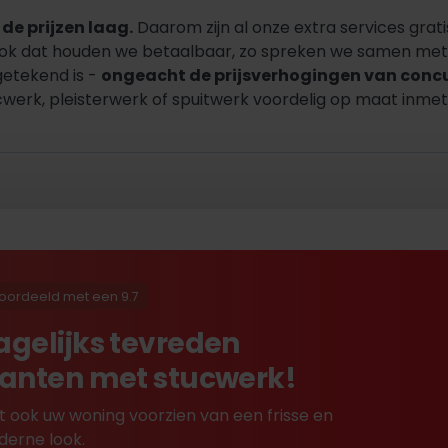
de prijzen laag.
Daarom zijn al onze extra services grati
Ook dat houden we betaalbaar, zo spreken we samen met u
getekend is -
ongeacht de prijsverhogingen van conc
werk, pleisterwerk of spuitwerk voordelig op maat inmete
oordeeld met een 9.7
agelijks tevreden
lanten met stucwerk!
t ook uw woning voorzien van een frisse en
erne look.