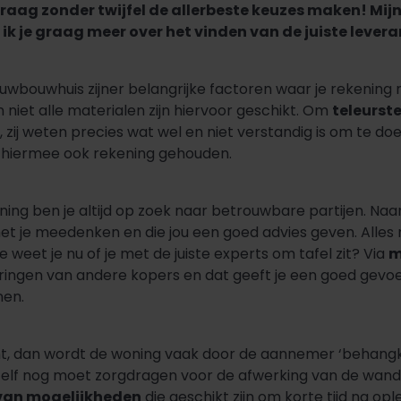
e graag zonder twijfel de allerbeste keuzes maken! M
k je graag meer over het vinden van de juiste levera
nieuwbouwhuis zijner belangrijke factoren waar je rekeni
iet alle materialen zijn hiervoor geschikt. Om
teleurste
, zij weten precies wat wel en niet verstandig is om te do
 hiermee ook rekening gehouden.
ng ben je altijd op zoek naar betrouwbare partijen. Naar 
et je meedenken en die jou een goed advies geven. Alles 
weet je nu of je met de juiste experts om tafel zit? Via
m
ringen van andere kopers en dat geeft je een goed gevoel
nen.
, dan wordt de woning vaak door de aannemer ‘behangkla
zelf nog moet zorgdragen voor de afwerking van de wand
 van mogelijkheden
die geschikt zijn om korte tijd na o