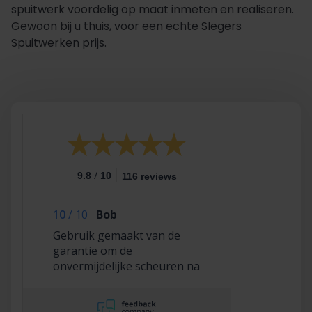
spuitwerk voordelig op maat inmeten en realiseren.
Gewoon bij u thuis, voor een echte Slegers
Spuitwerken prijs.
/
9.8
10
116 reviews
10
/
10
Bob
Gebruik gemaakt van de
garantie om de
onvermijdelijke scheuren na
2,5 jaar te laten repareren
en dat hebben ze super
netjes gedaan!