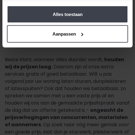
Alles toestaan
Meer nieuws
Aanpassen
Beste klant, wanneer alles duurder wordt,
houden
wij de prijzen laag.
Daarom zijn al onze extra
services gratis of goed betaalbaar. Wilt u pas
volgend jaar uw woning laten stucen, dunpleisteren
of latexspuiten? Ook dat houden we betaalbaar, zo
spreken we samen met u een vaste prijs af en
houden wij ons aan de gemaakte prijsafspraak vanaf
de dag dat uw offerte getekend is -
ongeacht de
prijsverhogingen van concurrenten, materialen
of aannemers
. Op zoek naar nóg meer gemak voor
een goede prijs, laat dan je stucwerk, pleisterwerk of