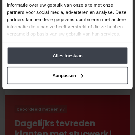
informatie over uw gebruik van onze site met onze
partners voor social media, adverteren en analyse. Deze
partners kunnen deze gegevens combineren met andere
/
9.8
10
116 reviews
informatie die u aan ze heeft verstrekt of die ze hebben
verzameld op basis van uw gebruik van hun services.
10
/
10
Bob
Gebruik gemaakt van de
Alles toestaan
garantie om de
onvermijdelijke scheuren na
2,5 jaar te laten repareren
Aanpassen
en dat hebben ze super
netjes gedaan!
beoordeeld met een 9.7
Dagelijks tevreden
klanten met stucwerk!