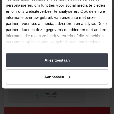
personaliseren, om functies voor social media te bieden
en om ons websiteverkeer te analyseren. Ook delen we
informatie over uw gebruik van onze site met onze
partners voor social media, adverteren en analyse. Deze
partners kunnen deze gegevens combineren met andere
informatie die u aan ze heeft verstrekt of die ze hebben
verzameld op basis van uw gebruik van hun services.
/
9.8
10
116 reviews
Alles toestaan
9
/
10
Rob
Goed bedrijf waar
afspraken worden
Aanpassen
nageleefd. Paar dingetjes
mis maar zelf opgelost en
korting gekregen. Duurde
lang eer ik de sleutel
opgestuurd terug kreeg
met excuses , maar na
uitvoerig contact met Nick