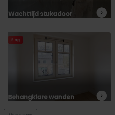
Wachttijd stukadoor
Blog
Behangklare wanden
Meer nieuws