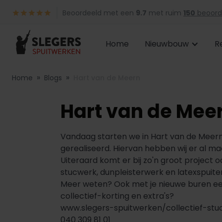
Beoordeeld met een
9.7
met ruim
150
beoord
Home
Nieuwbouw
R
»
»
Home
Blogs
Hart van de Meern
Hart van de Mee
Vandaag starten we in Hart van de Meern
gerealiseerd. Hiervan hebben wij er al m
Uiteraard komt er bij zo'n groot project 
stucwerk, dunpleisterwerk en latexspuiten 
Meer weten? Ook met je nieuwe buren een
collectief-korting en extra's?
www.slegers-spuitwerken/collectief-st
040 309 81 01