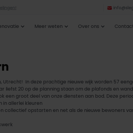
elingen!
info@sleg
enovatie
Meer weten
Over ons
Contac
rn
, Utrecht! In deze prachtige nieuwe wijk worden 57 ee
aar liefst 20 op de planning staan om de plafonds en wan
ook een groot deel van onze diensten aan bod. Deze period
in allerlei kleuren
 collectief opstarten en net als de nieuwe bewoners va
ucwerk