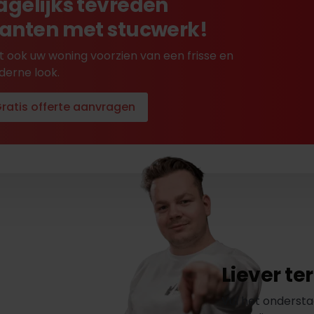
agelijks tevreden
lanten met stucwerk!
t ook uw woning voorzien van een frisse en
erne look.
ratis offerte aanvragen
Liever t
Vul het ondersta