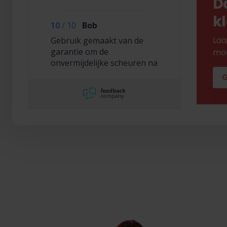
D
k
10
/
10
Bob
Laa
Gebruik gemaakt van de
garantie om de
mod
onvermijdelijke scheuren na
2,5 jaar te laten repareren
G
en dat hebben ze super
netjes gedaan!