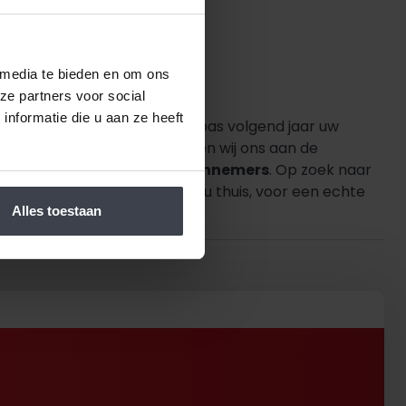
 media te bieden en om ons
ze partners voor social
nformatie die u aan ze heeft
s of goed betaalbaar. Wilt u pas volgend jaar uw
 een vaste prijs af en houden wij ons aan de
urrenten, materialen of aannemers
. Op zoek naar
n en realiseren. Gewoon bij u thuis, voor een echte
Alles toestaan