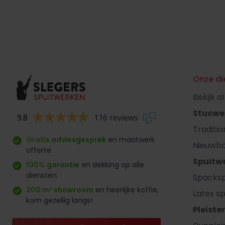
Onze di
Bekijk a
Stucwe
9.8
116 reviews
Traditi
Gratis adviesgesprek
en maatwerk
Nieuwb
offerte
Spuitw
100% garantie
en dekking op alle
diensten.
Spacksp
200 m² showroom
en heerlijke koffie,
Latex sp
kom gezellig langs!
Pleiste