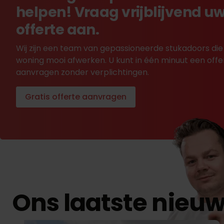
helpen! Vraag vrijblijvend u
offerte aan.
Wij zijn een team van gepassioneerde stukadoors die
woning mooi afwerken. U kunt in één minuut een offe
aanvragen zonder verplichtingen.
Gratis offerte aanvragen
Ons laatste nieu