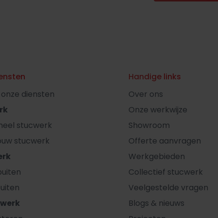
ensten
Handige links
l onze diensten
Over ons
rk
Onze werkwijze
oneel stucwerk
Showroom
ouw stucwerk
Offerte aanvragen
erk
Werkgebieden
uiten
Collectief stucwerk
uiten
Veelgestelde vragen
rwerk
Blogs & nieuws