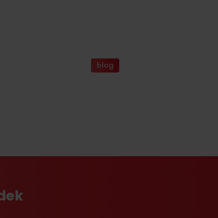
blog
tdek