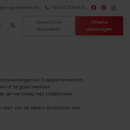
ers-spuitwerken.nl
+31 040 309 81 01
Showroom
Offerte
t
bezoeken
aanvragen
ngezinswoningen en 11 appartementen
den af te gaan werken!
e zijn we bezig met traditioneel
n Hart van de Meern profiteren van