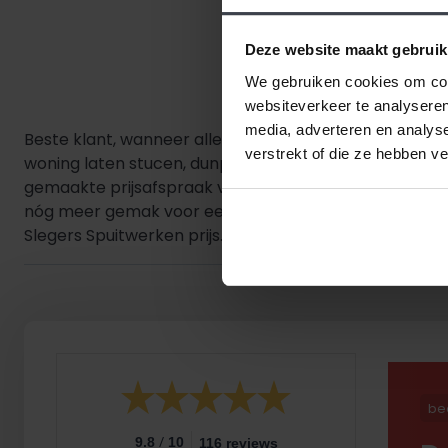
Deze website maakt gebruik
We gebruiken cookies om cont
websiteverkeer te analyseren
media, adverteren en analys
Beste klant, wanneer alles duurder wordt,
houden wij 
verstrekt of die ze hebben v
woning laten stucen, dunpleisteren of latexspuiten? 
gemaakte prijsafspraak vanaf de dag dat uw offerte 
nóg meer gemak voor een goede prijs, laat dan je stuc
Slegers Spuitwerken prijs.
be
/
9.8
10
116 reviews