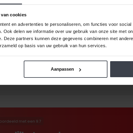
 van cookies
ent en advertenties te personaliseren, om functies voor social
. Ook delen we informatie over uw gebruik van onze site met on
e. Deze partners kunnen deze gegevens combineren met andere i
de prijzen laag.
Daarom zijn al onze extra services grati
erzameld op basis van uw gebruik van hun services.
Ook dat houden we betaalbaar, zo spreken we samen met u
getekend is -
ongeacht de prijsverhogingen van conc
werk, pleisterwerk of spuitwerk voordelig op maat inmete
Aanpassen
oordeeld met een 9.7