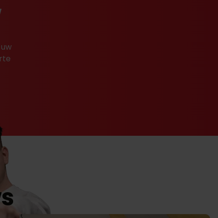
w
 uw
rte
ws