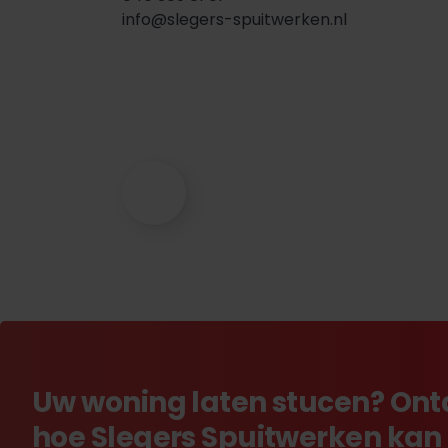
info@slegers-spuitwerken.nl
Uw woning laten stucen? On
hoe Slegers Spuitwerken kan