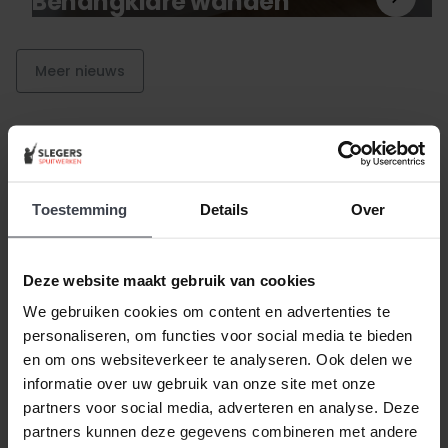
Behangklare wanden
Meer nieuws
Beste klant, wanneer alles duurder wordt,
houden
Toestemming
Details
Over
wij de prijzen laag.
Daarom zijn al onze extra
services gratis of goed betaalbaar. Wilt u pas
volgend jaar uw woning laten stucen, dunpleisteren
Deze website maakt gebruik van cookies
of latexspuiten? Ook dat houden we betaalbaar, zo
We gebruiken cookies om content en advertenties te
spreken we samen met u een vaste prijs af en
personaliseren, om functies voor social media te bieden
houden wij ons aan de gemaakte prijsafspraak vanaf
en om ons websiteverkeer te analyseren. Ook delen we
de dag dat uw offerte getekend is -
ongeacht de
informatie over uw gebruik van onze site met onze
prijsverhogingen van concurrenten, materialen
partners voor social media, adverteren en analyse. Deze
of aannemers
. Op zoek naar nóg meer gemak voor
partners kunnen deze gegevens combineren met andere
een goede prijs, laat dan je stucwerk, pleisterwerk of