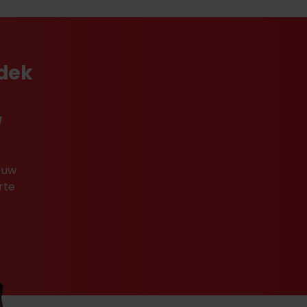
tdek
w
 uw
rte