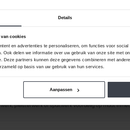
Wachttijd stukadoor
Blog
Details
 van cookies
ent en advertenties te personaliseren, om functies voor social
. Ook delen we informatie over uw gebruik van onze site met on
e. Deze partners kunnen deze gegevens combineren met andere i
erzameld op basis van uw gebruik van hun services.
de prijzen laag.
Daarom zijn al onze extra services grati
Aanpassen
Ook dat houden we betaalbaar, zo spreken we samen met u
getekend is -
ongeacht de prijsverhogingen van conc
werk, pleisterwerk of spuitwerk voordelig op maat inmete