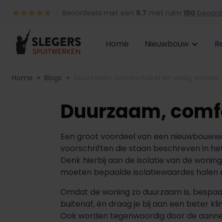
Beoordeeld met een
9.7
met ruim
150
beoord
Home
Nieuwbouw
R
»
»
Home
Blogs
Duurzaam, comfortabel en veilig wonen
Duurzaam, comfo
Een groot voordeel van een nieuwbouwwo
voorschriften die staan beschreven in he
Denk hierbij aan de isolatie van de woni
moeten bepaalde isolatiewaardes halen
Omdat de woning zo duurzaam is, bespaar
buitenaf, én draag je bij aan een beter kl
Ook worden tegenwoordig door de aanne