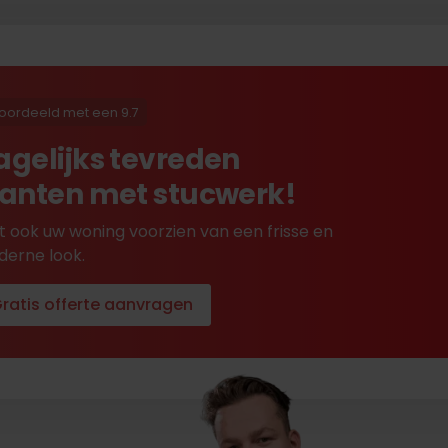
oordeeld met een 9.7
agelijks tevreden
lanten met stucwerk!
t ook uw woning voorzien van een frisse en
erne look.
ratis offerte aanvragen