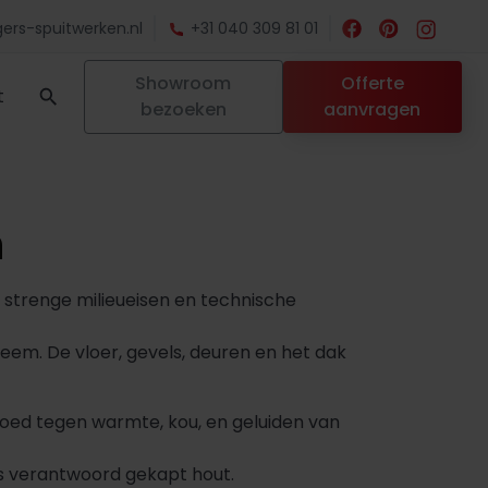
ers-spuitwerken.nl
+31 040 309 81 01
Showroom
Offerte
t
bezoeken
aanvragen
n
strenge milieueisen en technische
eem. De vloer, gevels, deuren en het dak
goed tegen warmte, kou, en geluiden van
 verantwoord gekapt hout.