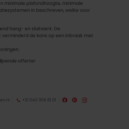
en minimale plafondhoogte, minimale
atiesystemen in beschreven, welke voor
nd hang- en sluitwerk. De
rk verminderd de kans op een inbraak met
woningen.
jvende offerte!
en.nl
+31 040 309 81 01