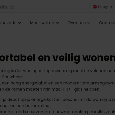
elingen!
info@sleg
enovatie
Meer weten
Over ons
Contac
rtabel en veilig wone
ning is dat woningen tegenwoordig moeten voldoen aan 
t Bouwbesluit.
ng, een hoog energielabel en een modern verwarmingssyst
 en de ramen moeten minimaal HR++ glas hebben.
 je direct op je energiekosten, beschermt de woning je 
imaat en een beter milieu.
mers steeds duurzamere bouwmaterialen gebruikt, zoals