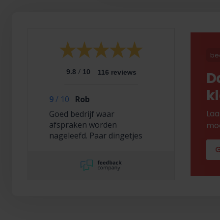
be
/
9.8
10
116 reviews
D
k
9
/
10
Rob
Laa
Goed bedrijf waar
afspraken worden
mod
nageleefd. Paar dingetjes
mis maar zelf opgelost en
G
korting gekregen. Duurde
lang eer ik de sleutel
opgestuurd terug kreeg
met excuses , maar na
uitvoerig contact met Nick
is alles toch na