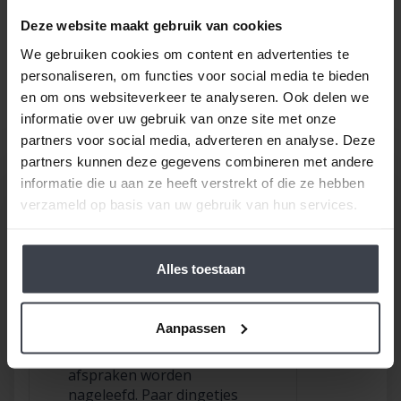
prijsverhogingen van concurrenten, materialen
of aannemers
. Op zoek naar nóg meer gemak voor
Deze website maakt gebruik van cookies
een goede prijs, laat dan je stucwerk, pleisterwerk of
We gebruiken cookies om content en advertenties te
spuitwerk voordelig op maat inmeten en realiseren.
personaliseren, om functies voor social media te bieden
Gewoon bij u thuis, voor een echte Slegers
en om ons websiteverkeer te analyseren. Ook delen we
Spuitwerken prijs.
informatie over uw gebruik van onze site met onze
partners voor social media, adverteren en analyse. Deze
partners kunnen deze gegevens combineren met andere
informatie die u aan ze heeft verstrekt of die ze hebben
verzameld op basis van uw gebruik van hun services.
Alles toestaan
/
9.8
10
116 reviews
9
/
10
Rob
Aanpassen
Goed bedrijf waar
afspraken worden
nageleefd. Paar dingetjes