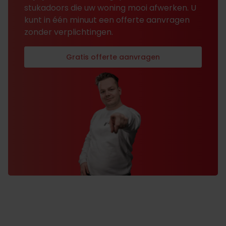
stukadoors die uw woning mooi afwerken. U
kunt in één minuut een offerte aanvragen
zonder verplichtingen.
Gratis offerte aanvragen