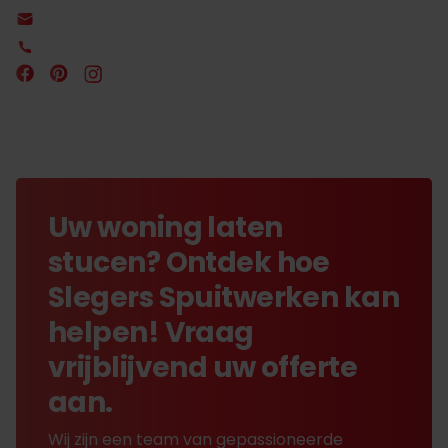
Uw woning laten
stucen? Ontdek hoe
Slegers Spuitwerken kan
helpen! Vraag
vrijblijvend uw offerte
aan.
Wij zijn een team van gepassioneerde