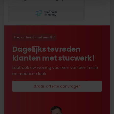
mis maar zelf opgelost en
korting gekregen. Duurde
lang eer ik de sleutel
opgestuurd terug kreeg
met excuses , maar na
uitvoerig contact met Nick
is alles toch na
beoordeeld met een 9.7
tevredenheid opgelost.
Dagelijks tevreden
klanten met stucwerk!
Laat ook uw woning voorzien van een frisse
en moderne look.
Gratis offerte aanvragen