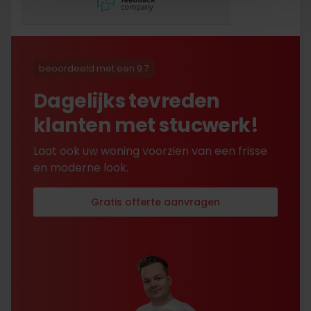
lang eer ik de sleutel
opgestuurd terug kreeg
met excuses , maar na
uitvoerig contact met Nick
is alles toch na
beoordeeld met een 9.7
tevredenheid opgelost.
Dagelijks tevreden
klanten met stucwerk!
Laat ook uw woning voorzien van een frisse
en moderne look.
Gratis offerte aanvragen