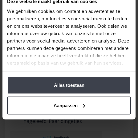
een goede prijs, laat dan je stucwerk, pleisterwerk of
Deze website maakt gebruik van cookies
spuitwerk voordelig op maat inmeten en realiseren.
We gebruiken cookies om content en advertenties te
Gewoon bij u thuis, voor een echte Slegers
personaliseren, om functies voor social media te bieden
Spuitwerken prijs.
en om ons websiteverkeer te analyseren. Ook delen we
informatie over uw gebruik van onze site met onze
partners voor social media, adverteren en analyse. Deze
partners kunnen deze gegevens combineren met andere
informatie die u aan ze heeft verstrekt of die ze hebben
verzameld op basis van uw gebruik van hun services.
/
9.8
10
116 reviews
Alles toestaan
9
/
10
Rob
Aanpassen
Goed bedrijf waar
afspraken worden
nageleefd. Paar dingetjes
mis maar zelf opgelost en
korting gekregen. Duurde