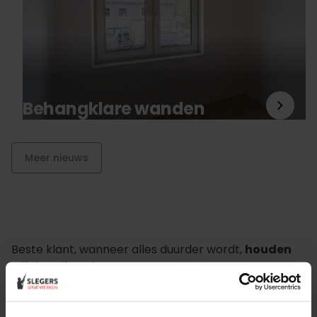
Behangklare wanden
Meer nieuws
Beste klant, wanneer alles duurder wordt,
houden
wij de prijzen laag.
Daarom zijn al onze extra
services gratis of goed betaalbaar. Wilt u pas
volgend jaar uw woning laten stucen, dunpleisteren