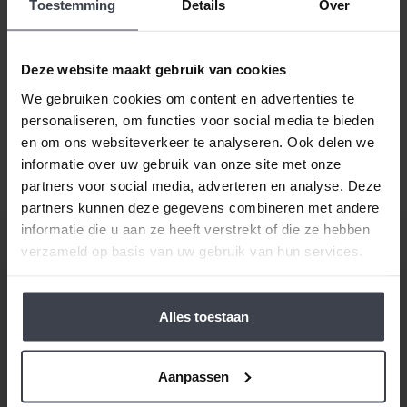
of latexspuiten? Ook dat houden we betaalbaar, zo
Toestemming
Details
Over
spreken we samen met u een vaste prijs af en
houden wij ons aan de gemaakte prijsafspraak vanaf
de dag dat uw offerte getekend is -
ongeacht de
Deze website maakt gebruik van cookies
prijsverhogingen van concurrenten, materialen
We gebruiken cookies om content en advertenties te
of aannemers
. Op zoek naar nóg meer gemak voor
personaliseren, om functies voor social media te bieden
een goede prijs, laat dan je stucwerk, pleisterwerk of
en om ons websiteverkeer te analyseren. Ook delen we
spuitwerk voordelig op maat inmeten en realiseren.
informatie over uw gebruik van onze site met onze
Gewoon bij u thuis, voor een echte Slegers
partners voor social media, adverteren en analyse. Deze
Spuitwerken prijs.
partners kunnen deze gegevens combineren met andere
informatie die u aan ze heeft verstrekt of die ze hebben
verzameld op basis van uw gebruik van hun services.
Alles toestaan
/
9.8
10
116 reviews
Aanpassen