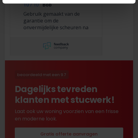
10
/
10
Bob
Gebruik gemaakt van de
garantie om de
onvermijdelijke scheuren na
2,5 jaar te laten repareren
en dat hebben ze super
netjes gedaan!
beoordeeld met een 9.7
Dagelijks tevreden
klanten met stucwerk!
Laat ook uw woning voorzien van een frisse
en moderne look.
Gratis offerte aanvragen