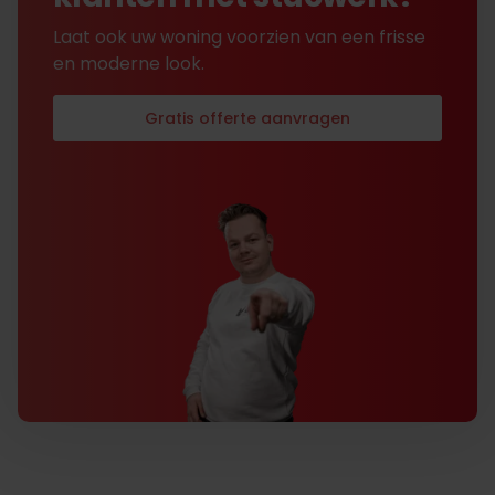
Laat ook uw woning voorzien van een frisse
en moderne look.
Gratis offerte aanvragen