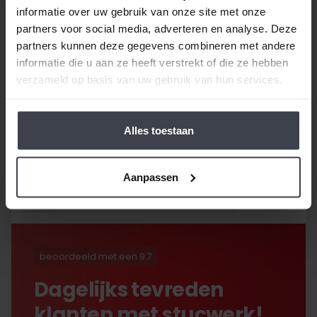
informatie over uw gebruik van onze site met onze
partners voor social media, adverteren en analyse. Deze
partners kunnen deze gegevens combineren met andere
/
9.8
10
116 reviews
informatie die u aan ze heeft verstrekt of die ze hebben
verzameld op basis van uw gebruik van hun services.
10
/
10
Bob
Gebruik gemaakt van de
Alles toestaan
garantie om de
onvermijdelijke scheuren na
2,5 jaar te laten repareren
Aanpassen
en dat hebben ze super
netjes gedaan!
beoordeeld met een 9.7
Dagelijks tevreden
klanten met stucwerk!