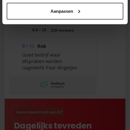
Aanpassen
/
9.8
10
116 reviews
9
/
10
Rob
Goed bedrijf waar
afspraken worden
nageleefd. Paar dingetjes
mis maar zelf opgelost en
korting gekregen. Duurde
lang eer ik de sleutel
opgestuurd terug kreeg
met excuses , maar na
uitvoerig contact met Nick
is alles toch na
beoordeeld met een 9.7
tevredenheid opgelost.
Dagelijks tevreden