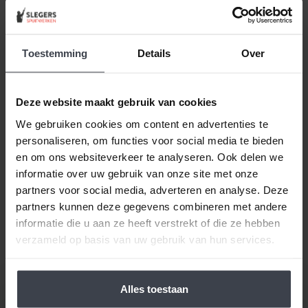
Beste klant, wanneer alles duurder wordt,
houden
wij de prijzen laag.
Daarom zijn al onze extra
Toestemming
Details
Over
services gratis of goed betaalbaar. Wilt u pas
volgend jaar uw woning laten stucen, dunpleisteren
of latexspuiten? Ook dat houden we betaalbaar, zo
Deze website maakt gebruik van cookies
spreken we samen met u een vaste prijs af en
We gebruiken cookies om content en advertenties te
houden wij ons aan de gemaakte prijsafspraak vanaf
personaliseren, om functies voor social media te bieden
de dag dat uw offerte getekend is -
ongeacht de
en om ons websiteverkeer te analyseren. Ook delen we
prijsverhogingen van concurrenten, materialen
informatie over uw gebruik van onze site met onze
of aannemers
. Op zoek naar nóg meer gemak voor
partners voor social media, adverteren en analyse. Deze
een goede prijs, laat dan je stucwerk, pleisterwerk of
partners kunnen deze gegevens combineren met andere
spuitwerk voordelig op maat inmeten en realiseren.
informatie die u aan ze heeft verstrekt of die ze hebben
Gewoon bij u thuis, voor een echte Slegers
verzameld op basis van uw gebruik van hun services.
Spuitwerken prijs.
Alles toestaan