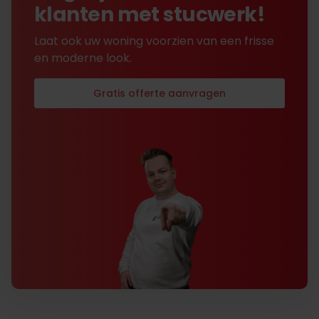
klanten met stucwerk!
Laat ook uw woning voorzien van een frisse
en moderne look.
Gratis offerte aanvragen