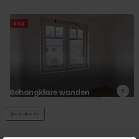
Blog
Behangklare wanden
Meer nieuws