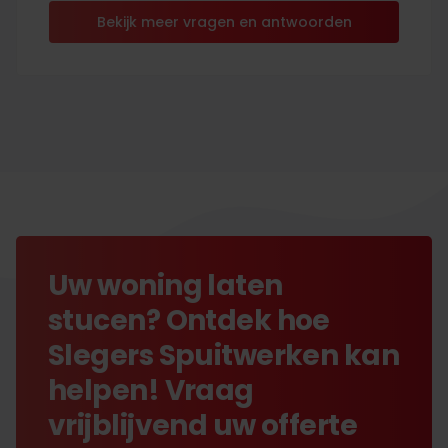
Bekijk meer vragen en antwoorden
Uw woning laten
stucen? Ontdek hoe
Slegers Spuitwerken kan
helpen! Vraag
vrijblijvend uw offerte