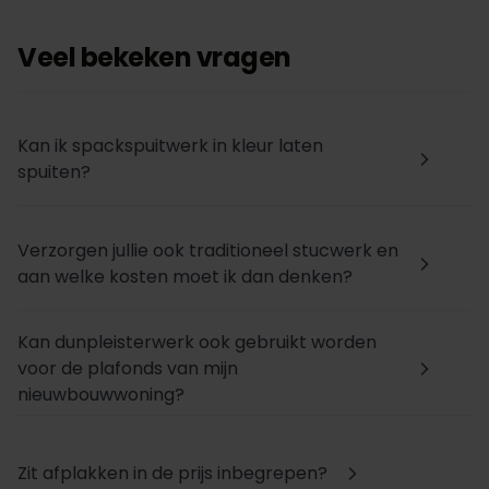
Veel bekeken vragen
Kan ik spackspuitwerk in kleur laten
arrow_forward_ios
spuiten?
Verzorgen jullie ook traditioneel stucwerk en
arrow_forward_ios
aan welke kosten moet ik dan denken?
Kan dunpleisterwerk ook gebruikt worden
voor de plafonds van mijn
arrow_forward_ios
nieuwbouwwoning?
Zit afplakken in de prijs inbegrepen?
arrow_forward_ios