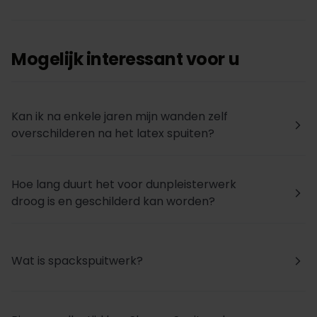
Mogelijk interessant voor u
Kan ik na enkele jaren mijn wanden zelf
arrow_forward_ios
overschilderen na het latex spuiten?
Hoe lang duurt het voor dunpleisterwerk
arrow_forward_ios
droog is en geschilderd kan worden?
Wat is spackspuitwerk?
arrow_forward_ios