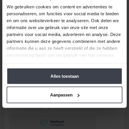
Gewoon bij u thuis, voor een echte Slegers
We gebruiken cookies om content en advertenties te
Spuitwerken prijs.
personaliseren, om functies voor social media te bieden
en om ons websiteverkeer te analyseren. Ook delen we
informatie over uw gebruik van onze site met onze
partners voor social media, adverteren en analyse. Deze
partners kunnen deze gegevens combineren met andere
informatie die u aan ze heeft verstrekt of die ze hebben
verzameld op basis van uw gebruik van hun services.
/
9.8
10
116 reviews
Alles toestaan
10
/
10
Bob
Gebruik gemaakt van de
Aanpassen
garantie om de
onvermijdelijke scheuren na
2,5 jaar te laten repareren
en dat hebben ze super
netjes gedaan!