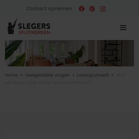
Contact opnemen
»
»
»
Home
Veelgestelde vragen
Latexspuitwerk
Wat
verstaan jullie onder werkmomenten?