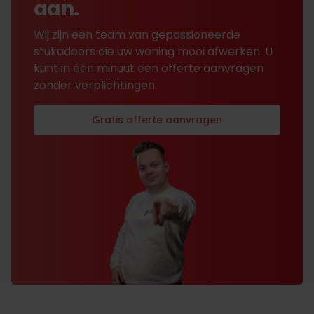
aan.
Wij zijn een team van gepassioneerde
stukadoors die uw woning mooi afwerken. U
kunt in één minuut een offerte aanvragen
zonder verplichtingen.
Gratis offerte aanvragen