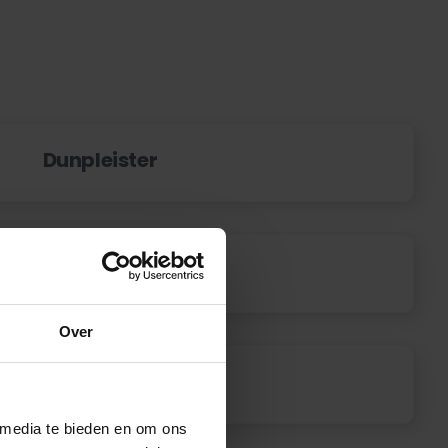
Dunpleister
Latex spuiten
Over
Algemeen
 media te bieden en om ons