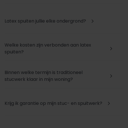
Latex spuiten jullie elke ondergrond?
arrow_forward_ios
Welke kosten zijn verbonden aan latex
arrow_forward_ios
spuiten?
Binnen welke termijn is traditioneel
arrow_forward_ios
stucwerk klaar in mijn woning?
Krijg ik garantie op mijn stuc- en spuitwerk?
arrow_forward_ios