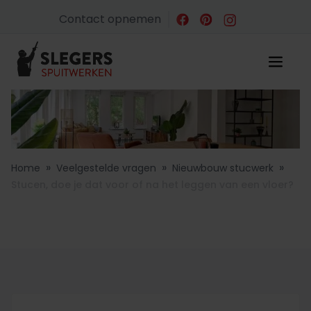
Contact opnemen
»
»
»
Home
Veelgestelde vragen
Nieuwbouw stucwerk
Stucen, doe je dat voor of na het leggen van een vloer?