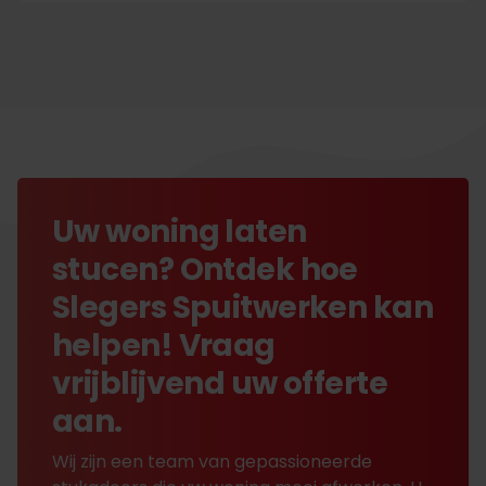
Uw woning laten
stucen? Ontdek hoe
Slegers Spuitwerken kan
helpen! Vraag
vrijblijvend uw offerte
aan.
Wij zijn een team van gepassioneerde