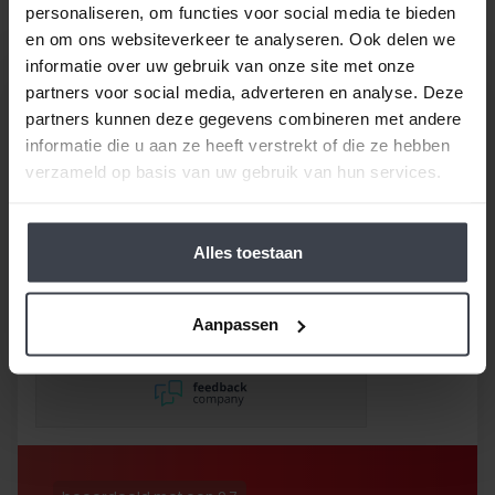
personaliseren, om functies voor social media te bieden
en om ons websiteverkeer te analyseren. Ook delen we
informatie over uw gebruik van onze site met onze
partners voor social media, adverteren en analyse. Deze
partners kunnen deze gegevens combineren met andere
informatie die u aan ze heeft verstrekt of die ze hebben
verzameld op basis van uw gebruik van hun services.
/
9.8
10
116 reviews
10
/
10
Bob
Alles toestaan
Gebruik gemaakt van de
garantie om de
Aanpassen
onvermijdelijke scheuren na
2,5 jaar te laten repareren
en dat hebben ze super
netjes gedaan!