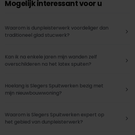
Mogelijk interessant voor u
Waarom is dunpleisterwerk voordeliger dan
arrow_forward_ios
traditioneel glad stucwerk?
Kan ik na enkele jaren mijn wanden zelf
arrow_forward_ios
overschilderen na het latex spuiten?
Hoelang is Slegers Spuitwerken bezig met
arrow_forward_ios
mijn nieuwbouwwoning?
Waarom is Slegers Spuitwerken expert op
arrow_forward_ios
het gebied van dunpleisterwerk?